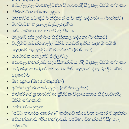
බොල්ලෑගල මානෙල්වත්ත විහාරයේදී සිදු කල ධර්ම දේශණා
නිබ්බෙධික පරියාය සූත්‍රය
මහනුවර බෞද්ධ මන්දිරයේ පැවැත්වූ දේශණා – (මාසිකව)
මැදමාවත කෑගල්ල වෑවලදෙනිය
සතිපට්ඨාන භාවනාවේ ආනිසංස
මාලඹේ සුසිලාරාමය හිදී සිදුකල දේශනා (මාසිකව)
වැලිමඩ මොරගොල්ල ධර්ම ගවේශී ආර්ය සදහම් සමිති
ශාලාවේ පැවැත්වූ ධර්ම දේශණා (මාසිකව)
මැදමාවත පහලගම එල්ලාවල
පොළොන්නරුවේ සුදස්සිනාරාමය හීදී සිදුකල ධර්ම දේශණා
කුරුණෑගල තරුණ බෞද්ධ සමිති ශාලාවේ දී පැවැත්වූ ධර්ම
දේශණාව
ඔඝ සූත්‍රය (ඔඝතරණසුත්තං)
අවිජ්ජාපුරිමකොටි සූත්‍රය (අවිජ්ජාසුත්තං)
රාජගිරියේ ශ්‍රී ඥාණාවාස ත්‍රිපිටක විද්‍යායතනය හීදී පැවැත්වූ
ධර්ම දේශණාව
ඡප්පාණක සූත්‍රය
“සබ්බ පාපස්ස අකරණං” ගාථාවේ කියවෙන සංසාර විමුක්තිය
වේයන්ගොඩ අරියනන්දාරාම රජමහා විහාරයේදී සිදු කල
දේශණා