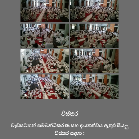
විස්තර
වැඩසටහන් සම්බන්ධීකරණ සහ දායකත්වය ඇතුළු සියලු
විස්තර සදහා :