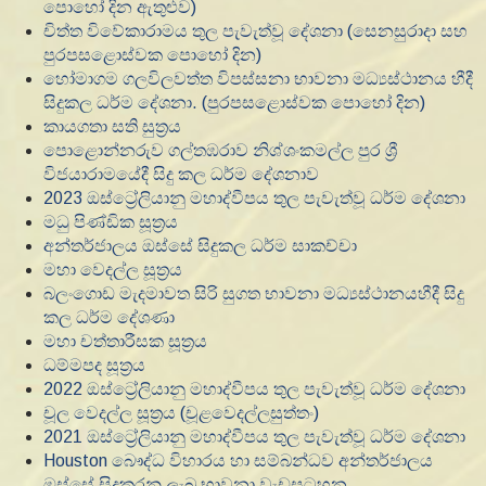
පොහෝ දින ඇතුළුව)
චිත්ත විවේකාරාමය තුල පැවැත්වූ දේශනා (සෙනසුරාදා සහ
පුරපසළොස්වක පොහෝ දින)
හෝමාගම ගලවිලවත්ත විපස්සනා භාවනා මධ්‍යස්ථානය හීදී
සිදුකල ධර්ම දේශනා. (පුරපසළොස්වක පොහෝ දින)
කායගතා සති සුත්‍රය
පොළොන්නරුව ගල්තඹරාව නිශ්ශංකමල්ල පුර ශ්‍රී
විජයාරාමයේදී සිදු කල ධර්ම දේශනාව
2023 ඔස්ට්‍රේලියානු මහාද්වීපය තුල පැවැත්වූ ධර්ම දේශනා
මධු පිණ්ඩික සූත්‍රය
අන්තර්ජාලය ඔස්සේ සිදුකල ධර්ම සාකච්චා
මහා වෙදල්ල සූත්‍රය
බලංගොඩ මැදමාවත සිරි සුගත භාවනා මධ්‍යස්ථානයහීදී සිදු
කල ධර්ම දේශණා
මහා චත්තාරීසක සූත්‍රය
ධම්මපද සූත්‍රය
2022 ඔස්ට්‍රේලියානු මහාද්වීපය තුල පැවැත්වූ ධර්ම දේශනා
චූල වෙදල්ල සූත්‍රය (චූළවෙදල්ලසුත්තං)
2021 ඔස්ට්‍රේලියානු මහාද්වීපය තුල පැවැත්වූ ධර්ම දේශනා
Houston බෞද්ධ විහාරය හා සම්බන්ධව අන්තර්ජාලය
ඔස්සේ සිදුකරනු ලැබූ භාවනා වැඩසටහන