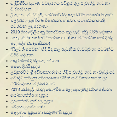
මැදිරිගිරිය පුරාණ වටදාගෙය පරිශ්‍රය තුල පැවැත්වූ භාවනා
වැඩසටහන
ශ්‍රී ලංකා ගුවන්විදුලි සංස්ථාවේ සිදු කල ධර්ම දේශණා මාලාව
වැලිමඩ උඩුකිරින්ද විපස්සනා භාවනා මධ්‍යස්ථානයේදී
පවත්වන ලද දේශණා
2019 ඔස්ට්‍රේලියානු මහාද්වීපය තුල පැවැත්වූ ධර්ම දේශනා
කොළඹ ජාත්‍යන්තර විපස්සනා භාවනා මධ්‍යස්ථානයේ දී සිදු
කල දේශණා (මාසිකව)
“සීලවතී සෙවන” හීදී සිදු කල ආධුනික වැඩමුළු හා සම්බන්ධ
ධර්ම දේශනා
අකුරැස්සේ දී සිදුකල දේශනා
සම්මා දිට්ඨි සූත්‍රය
උඩුකරවිට ශ්‍රී ඉසිපතනාරාමය හීදී පැවැත්වූ භාවනා වැඩමුළුව.
බෞද්ධ කටයුතු අමාත්‍යාංශය විසින් සංවිධානය කරන ලද
ධර්මදේශනා වැඩසටහන්
2018 ඔස්ට්‍රේලියානු මහාද්වීපය තුල පැවැත්වූ ධර්ම දේශනා
සෝතාපත්තිඅංග සූත්‍රය
උදකෝපම පුග්ගල සුත්‍රය
වේදනානුපස්සනාව
සාලාගාම සූත්‍රය හා සකුණග්ඝී සූත්‍රය