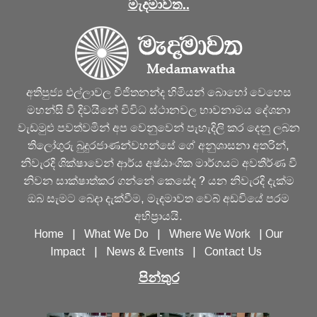
මැදමාවත..
අතිපුජ්‍ය එල්ලාවල විජිතනන්ද හිමියන් බොහෝ වෙහෙස
මහන්සි වී දිවයිනේ විවිධ ස්ථානවල භාවනාමය දේශනා
වැඩමුළු පවත්වමින් අප වෙනුවෙන් පැහැදිලි කර දෙනු ලබන
තිලෝගුරු බුදුරජාණන්වහන්සේ ගේ අනුශාසනා අතරින්,
නිවැරදි ශික්ෂාවෙන් ආර්ය අෂ්ඨාංගික මාර්ගයට අවතීර්ණ වී
නිවන සාක්ෂාත්කර ගන්නේ කෙසේද ? යන නිවැරදි දැක්ම
ඔබ සැමට බෙදා දැක්වීම, මැදමාවත වෙබ් අඩවියේ පරම
අභිප්‍රායයි.
Home
|
What We Do
|
Where We Work
|
Our
Impact
|
News & Events
|
Contact Us
පින්තුර