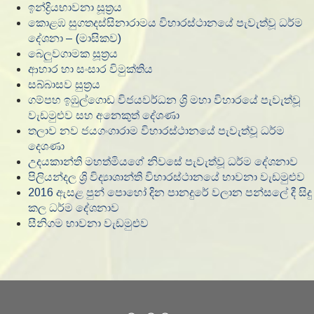
ඉන්ද්‍රියභාවනා සූත්‍රය
කොළඹ සුගතදස්සිනාරාමය විහාරස්ථානයේ පැවැත්වූ ධර්ම
දේශනා – (මාසිකව)
බෙලුවගාමක සූත්‍රය
ආහාර හා සංසාර විමුක්තිය
සබ්බාසව සුත්‍රය
ගම්පහ ඉඹුල්ගොඩ විජයවර්ධන ශ්‍රි මහා විහාරයේ පැවැත්වූ
වැඩමුළුව සහ අනෙකුත් දේශණා
තලාව නව ජයගංගාරාම විහාරස්ථානයේ පැවැත්වූ ධර්ම
දෙශණා
උදයකාන්ති මහත්මියගේ නිවසේ පැවැත්වූ ධර්ම දේශනාව
පිලියන්දල ශ්‍රි විද්‍යාශාන්ති විහාරස්ථානයේ භාවනා වැඩමුළුව​
2016 ඇසළ පුන් පොහෝ දින පානදුරේ වලාන පන්සලේ දී සිදු
කල ධර්ම දේශනාව
සීනිගම භාවනා වැඩමුළුව