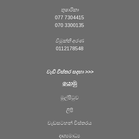
තුෂාරිකා
077 7304415
070 3300135
විමුක්ති අරණ
0112178548
වැඩි විස්තර සදහා >>>
යොමු
මුල්පිටුව
ලිපි
වැඩසටහන් විස්තරය
දෘශ්‍යමාධ්‍ය