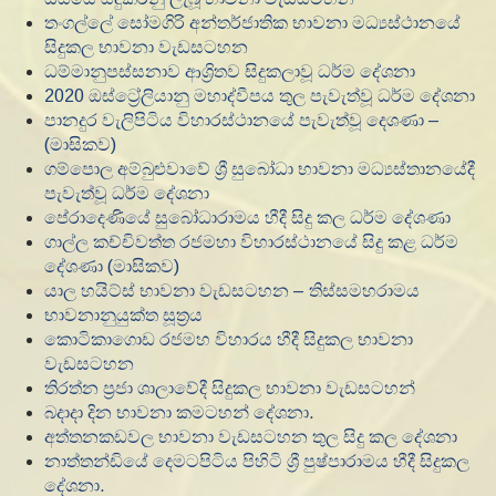
තංගල්ලේ සෝමගිරි අන්තර්ජාතික භාවනා මධ්‍යස්ථානයේ
සිදුකල භාවනා වැඩසටහන
ධම්මානුපස්සනාව ආශ්‍රිතව සිදුකලාවූ ධර්ම දේශනා
2020 ඔස්ට්‍රේලියානු මහාද්වීපය තුල පැවැත්වූ ධර්ම දේශනා
පානදුර වැලිපිටිය විහාරස්ථානයේ පැවැත්වූ දෙශණා –
(මාසිකව)
ගම්පොල අම්බුළුවාවේ ශ්‍රී සුබෝධා භාවනා මධ්‍යස්තානයේදී
පැවැත්වූ ධර්ම දේශනා
පේරාදෙණියේ සුබෝධාරාමය හීදී සිදු කල ධර්ම දේශණා
ගාල්ල කච්චිවත්ත රජමහා විහාරස්ථානයේ සිදු කළ ධර්ම
දේශණා (මාසිකව)
යාල හයිට්ස් භාවනා වැඩසටහන – තිස්සමහරාමය
භාවනානුයුක්ත සූත්‍රය
කොටිකාගොඩ රජමහ විහාරය හීදී සිදුකල භාවනා
වැඩසටහන
තිරත්න ප්‍රජා ශාලාවේදී සිදුකල භාවනා වැඩසටහන්
බදාදා දින භාවනා කමටහන් දේශනා.
අත්තනකඩවල භාවනා වැඩසටහන තුල සිදු කල දේශනා
නාත්තන්ඩියේ දෙමටපිටිය පිහිටි ශ්‍රී පුෂ්පාරාමය හීදී සිදුකල
දේශනා.