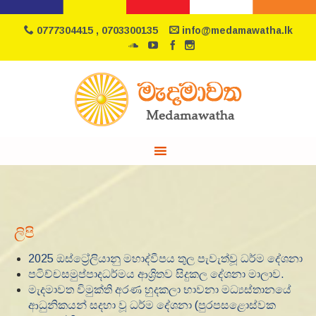
0777304415 , 0703300135
info@medamawatha.lk
ලිපි
2025 ඔස්ට්‍රේලියානු මහාද්වීපය තුල පැවැත්වූ ධර්ම දේශනා
පටිච්චසමුප්පාදධර්මය ආශ්‍රිතව සිදුකල දේශනා මාලාව.
මැදමාවත විමුක්ති අරණ හුදකලා භාවනා මධ්‍යස්තානයේ
ආධුනිකයන් සදහා වූ ධර්ම දේශනා (පුරපසළොස්වක