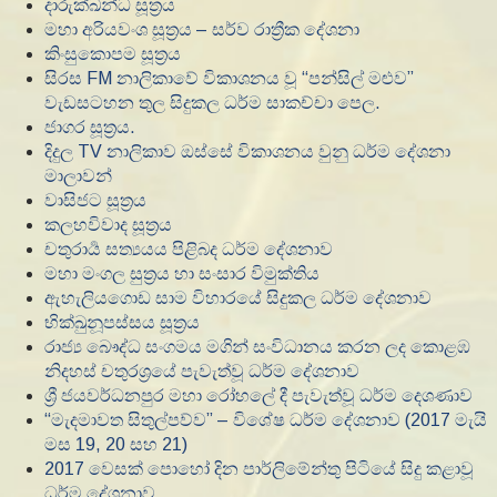
දාරුක්ඛන්‍ධ සූත්‍රය
මහා අරියවංශ සූත්‍රය – සර්ව රාත්‍රීක දේශනා
කිංසුකොපම සූත්‍රය
සිරස FM නාලිකාවේ විකාශනය වූ “පන්සිල් මළුව”
වැඩසටහන තුල සිදුකල ධර්ම සාකච්චා පෙල.
ජාගර සූත්‍රය.
දිදුල TV නාලිකාව ඔස්සේ විකාශනය වුනු ධර්ම දේශනා
මාලාවන්
වාසිජට සූත්‍රය
කලහවිවාද සූත්‍රය
චතුරාර්‍ය සත්‍යයය පිළිබද ධර්ම දේශනාව
මහා මංගල සුත්‍රය හා සංසාර විමුක්තිය
ඇහැලියගොඩ සාම විහාරයේ සිදුකල ධර්ම දේශනාව
භික්ඛුනූපස්සය සූත්‍රය
රාජ්‍ය බෞද්ධ සංගමය මගින් සංවිධානය කරන ලද කොළඹ
නිදහස් චතුරශ්‍රයේ පැවැත්වූ ධර්ම දේශනාව
ශ්‍රී ජයවර්ධනපුර මහා රෝහලේ දී පැවැත්වූ ධර්ම දෙශණාව
“මැදමාවත සිතුල්පව්ව” – විශේෂ ධර්ම දේශනාව (2017 මැයි
මස 19, 20 සහ 21)
2017 වෙසක් පොහෝ දින පාර්ලිමේන්තු පිටියේ සිදු කළාවූ
ධර්ම දේශනාව