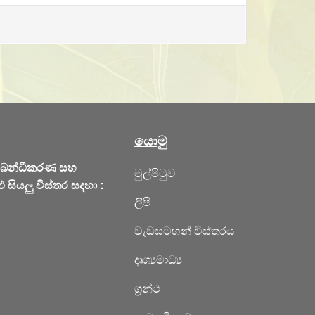
යොමු
්බන්ධීකරණ සහ
මුල්පිටුව
 සියලු විස්තර සදහා :
ලිපි
වැඩසටහන් විස්තරය
දෘශ්‍යමාධ්‍ය
ග්‍රන්ථ