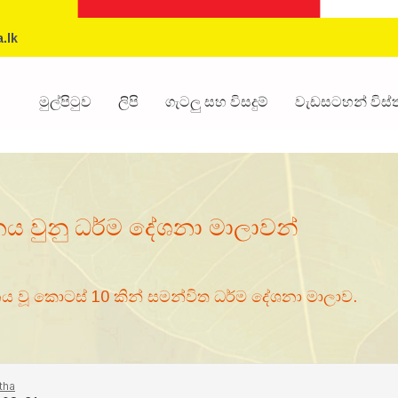
.lk
මුල්පිටුව
ලිපි
ගැටලු සහ විසදුම්
වැඩසටහන් විස
නය වුනු ධර්ම දේශනා මාලාවන්
නය වූ කොටස් 10 කින් සමන්විත ධර්ම දේශනා මාලාව.