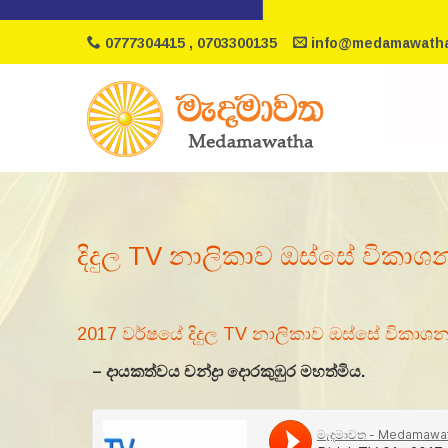
0777304415 , 0703300135
info@medamawatha
දිදුල TV නාලිකාව ඔස්සේ විකාශ
2017 වර්ෂයේ දිදුල TV නාලිකාව ඔස්සේ විකාශ
– දායකත්වය චන්ද්‍රා දොරකුඹුර මහත්මිය.