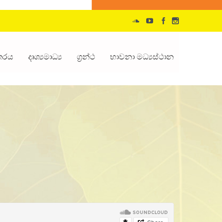
්තරය
දෘශ්‍යමාධ්‍ය
ග්‍රන්ථ
භාවනා මධ්‍යස්ථාන