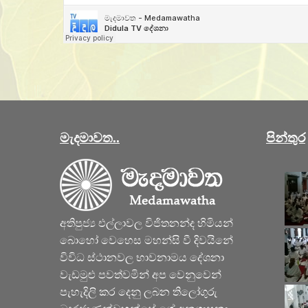
මැදමාවත..
පින්තුර
අතිපුජ්‍ය එල්ලාවල විජිතනන්ද හිමියන්
බොහෝ වෙහෙස මහන්සි වී දිවයිනේ
විවිධ ස්ථානවල භාවනාමය දේශනා
වැඩමුළු පවත්වමින් අප වෙනුවෙන්
පැහැදිලි කර දෙනු ලබන තිලෝගුරු