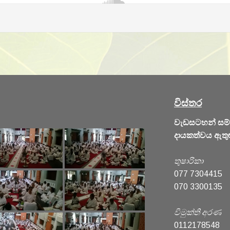
විස්තර
වැඩසටහන් සම
දායකත්වය ඇතුළු
තුෂාරිකා
077 7304415
070 3300135
විමුක්ති අරණ
0112178548