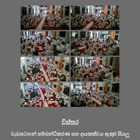
විස්තර
වැඩසටහන් සම්බන්ධීකරණ සහ දායකත්වය ඇතුළු සියලු