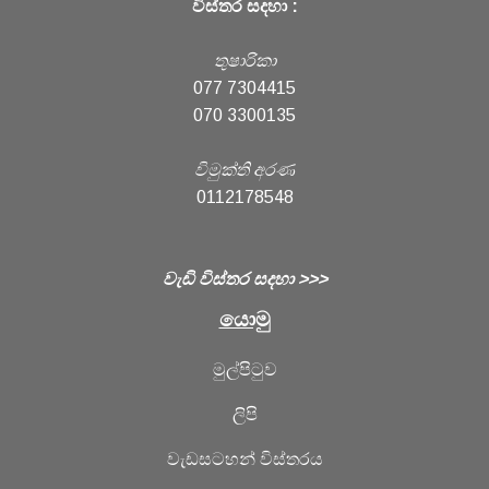
විස්තර සදහා :
තුෂාරිකා
077 7304415
070 3300135
විමුක්ති අරණ
0112178548
වැඩි විස්තර සදහා >>>
යොමු
මුල්පිටුව
ලිපි
වැඩසටහන් විස්තරය