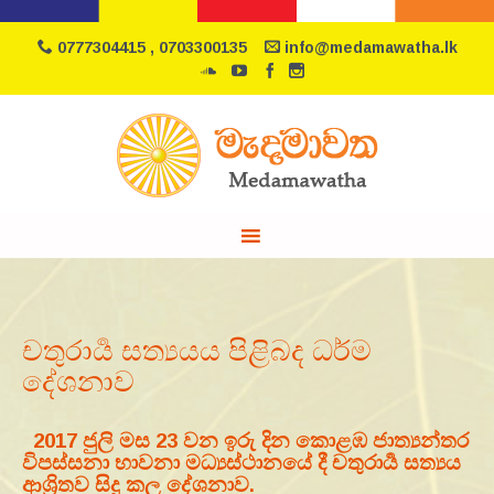
0777304415 , 0703300135
info@medamawatha.lk
චතුරාර්‍ය සත්‍යයය පිළිබද ධර්ම
දේශනාව
2017 ජුලි මස 23 වන ඉරු දින කොළඹ ජාත්‍යන්තර
විපස්සනා භාවනා මධ්‍යස්ථානයේ දී චතුරාර්‍ය සත්‍යය
ආශ්‍රිතව සිදු කල දේශනාව.