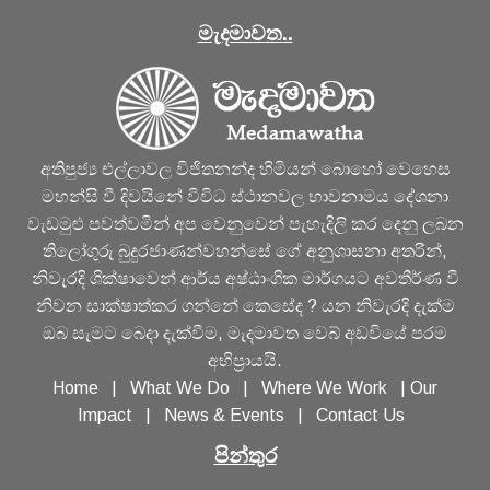
මැදමාවත..
අතිපුජ්‍ය එල්ලාවල විජිතනන්ද හිමියන් බොහෝ වෙහෙස
මහන්සි වී දිවයිනේ විවිධ ස්ථානවල භාවනාමය දේශනා
වැඩමුළු පවත්වමින් අප වෙනුවෙන් පැහැදිලි කර දෙනු ලබන
තිලෝගුරු බුදුරජාණන්වහන්සේ ගේ අනුශාසනා අතරින්,
නිවැරදි ශික්ෂාවෙන් ආර්ය අෂ්ඨාංගික මාර්ගයට අවතීර්ණ වී
නිවන සාක්ෂාත්කර ගන්නේ කෙසේද ? යන නිවැරදි දැක්ම
ඔබ සැමට බෙදා දැක්වීම, මැදමාවත වෙබ් අඩවියේ පරම
අභිප්‍රායයි.
Home
|
What We Do
|
Where We Work
|
Our
Impact
|
News & Events
|
Contact Us
පින්තුර