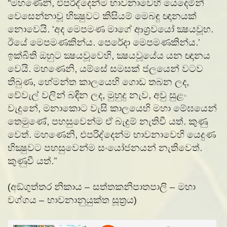
“මහණෙනි, එපරිද්දෙන්ම භාවනාවෙහි යෙදෙමින්
වෙසෙන්නාවූ භික්‍ෂුවට කිසියම් මෙබඳු ඥානයක්
නොවෙයි. ‘අද මෙපමණ මාගේ ආශ්‍රවයෝ ක්‍ෂයවූහ.
ඊයේ මෙපමණකින්ය. පෙරේදා මෙපමණකින්ය.’
ඉක්බිති ඔහුට ක්‍ෂයවූවෙහි, ක්‍ෂයවූයේය යන ඥානය
වෙයි. මහණෙනි, යම්සේ සමසක් ජලයෙන් වටව
තිබුණ, හේමන්ත කාලයෙහි ගොඩ තබන ලද,
වේවැල් වලින් බඳින ලද, මුහුදු නැව, අවු සුළං
වැදුනේ, මනාකොට වැසි කාලයෙහි මහා මේඝයෙන්
තෙමුණේ, පහසුවෙන්ම ඒ බැදුම් නැතිවී යත්. කුණු
වෙත්. මහණෙනි, එපරිද්දෙන්ම භාවනාවෙහි යෙදුණ
භික්‍ෂුවට පහසුවෙන්ම සංයෝජනයන් නැතිවෙත්.
කුණුවී යත්.”
(අඞ්‌ගුත්‌තර නිකාය – සත්තකනිපාතපාලි – මහා
වග්ගය – භාවනානුයුක්ත සූත්‍රය)