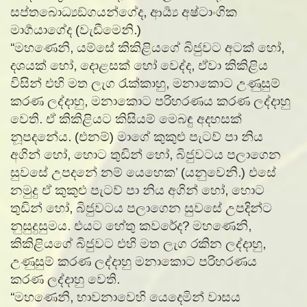
සප්තබොධ්‍යඞ්ගයන්ගේද, ආර්‍ය්‍ය අෂ්ටාංගික
මාර්‍ගයාගේද (වැඩීමෙනි.)
“මහණෙනි, යම්සේ කිකිළියගේ බිජුවට අටක් හෝ,
දශයක් හෝ, දොළසක් හෝ වෙද්ද, ඒවා කිකිළිය
විසින් එහි මත ලැග රැක්කාහු, මනාකොට උණුසුම්
කරණ ලද්දාහු, මනාකොට පරිහරණය කරණ ලද්දාහු
වෙති. ඒ කිකිළියට කිසියම් මෙබඳු අදහසක්
නූපදනේය. (එනම්) මාගේ කුකුළු පැටව් පා නිය
අගින් හෝ, හොට තුඩින් හෝ, බිජුවටය පලාගෙන
සුවසේ උපදනේ නම් යෙහෙක’ (යනුවෙනි.) එසේ
නමුදු ඒ කුකුළු පැටව් පා නිය අගින් හෝ, හොට
තුඩින් හෝ, බිජුවටය පලාගෙන සුවසේ උපදින්ට
නුසුදුසුමය. එයට හේතු කවරේද? මහණෙනි,
කිකිළියගේ බිජුවට එහි මත ලැග රකින ලද්දාහු,
උණුසුම් කරණ ලද්දාහු මනාකොට පරිහරණය
කරණ ලද්දාහු වෙති.
“මහණෙනි, භාවනාවෙහි යෙදෙමින් වාසය