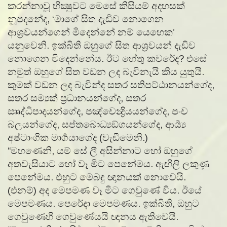
කරන්නාවූ භික්‍ෂුවට මෙසේ කිසියම් අදහසක්
නූපදනේද, ‘මාගේ සිත දැඩිව නොගෙන
ආශ්‍රවයන්ගෙන් මිදෙන්නේ නම් යෙහෙක’
යනුවෙනි. ඉක්බිති ඔහුගේ සිත ආශ්‍රවයන් දැඩිව
නොගෙන මිදෙන්නේය. ඊට හේතු කවරේද? එසේ
නමුත් ඔහුගේ සිත වඩන ලද බැවිනැයි කිය යුතුයි.
කුමක් වඩන ලද බැවින්ද සතර සතිපට්ඨානයන්ගේද,
සතර සම්‍යක් ප්‍රධානයන්ගේද, සතර
ඎද්‍ධිපාදයන්ගේද, පඤ්චෙන්‍ද්‍රියයන්ගේද, පංච
බලයන්ගේද, සප්තබොධ්‍යඞ්ගයන්ගේද, ආර්‍ය්‍ය
අෂ්ටාංගික මාර්‍ගයාගේද (වැඩීමෙනි.)
“මහණෙනි, යම් සේ ලී අසින්නාට හෝ ඔහුගේ
අතවැසියාට හෝ වෑ මිට පෙනේමය. ඇඟිලි ලකුණු
පෙනේමය. එහුට මෙබඳු ඥානයක් නොවෙයි.
(එනම්) අද මෙපමණ වෑ මිට ගෙවුණේ විය. ඊයේ
මෙපමණය. පෙරේදා මෙපමණය. ඉක්බිති, ඔහුට
ගෙවුණෙහි ගෙවුණේයයි ඥානය ඇතිවෙයි.