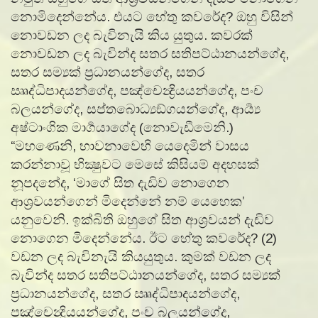
නොමිදෙන්නේය. එයට හේතු කවරේද? ඔහු විසින්
නොවඩන ලද බැවිනැයි කිය යුතුය. කවරක්
නොවඩන ලද බැවින්ද සතර සතිපට්ඨානයන්ගේද,
සතර සම්‍යක් ප්‍රධානයන්ගේද, සතර
ඎද්‍ධිපාදයන්ගේද, පඤ්චෙන්‍ද්‍රියයන්ගේද, පංච
බලයන්ගේද, සප්තබොධ්‍යඞ්ගයන්ගේද, ආර්‍ය්‍ය
අෂ්ටාංගික මාර්‍ගයාගේද (නොවැඩීමෙනි.)
“මහණෙනි, භාවනාවෙහි යෙදෙමින් වාසය
කරන්නාවූ භික්‍ෂුවට මෙසේ කිසියම් අදහසක්
නූපදනේද, ‘මාගේ සිත දැඩිව නොගෙන
ආශ්‍රවයන්ගෙන් මිදෙන්නේ නම් යෙහෙක’
යනුවෙනි. ඉක්බිති ඔහුගේ සිත ආශ්‍රවයන් දැඩිව
නොගෙන මිදෙන්නේය. ඊට හේතු කවරේද? (2)
වඩන ලද බැවිනැයි කියයුතුය. කුමක් වඩන ලද
බැවින්ද සතර සතිපට්ඨානයන්ගේද, සතර සම්‍යක්
ප්‍රධානයන්ගේද, සතර ඎද්‍ධිපාදයන්ගේද,
පඤ්චෙන්‍ද්‍රියයන්ගේද, පංච බලයන්ගේද,