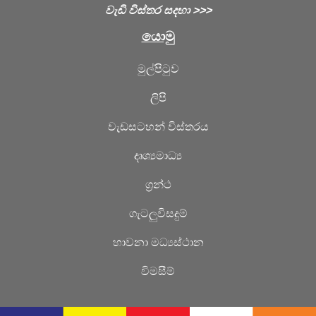
වැඩි විස්තර සදහා >>>
යොමු
මුල්පිටුව
ලිපි
වැඩසටහන් විස්තරය
දෘශ්‍යමාධ්‍ය
ග්‍රන්ථ
ගැටලුවිසදුම්
හාවනා මධ්‍යස්ථාන
විමසීම්