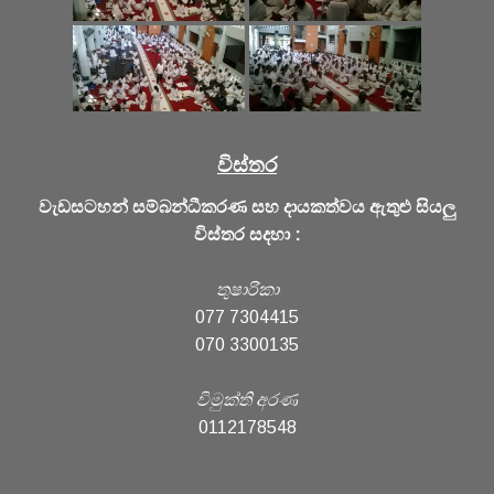
විස්තර
වැඩසටහන් සම්බන්ධීකරණ සහ දායකත්වය ඇතුළු සියලු
විස්තර සදහා :
තුෂාරිකා
077 7304415
070 3300135
විමුක්ති අරණ
0112178548