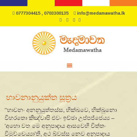
0777304415 , 0703300135
info@medamawatha.lk
භාවනානුයුක්ත සූත්‍රය
‘‘භාවනං අනනුයුත්තස්ස, භික්ඛවෙ, භික්ඛුනො
විහරතො කිඤ්චාපි එවං ඉච්ඡා උප්පජ්ජෙය්‍ය –
‘අහො වත මෙ අනුපාදාය ආසවෙහි චිත්තං
විමුච්චෙය්‍යා’ති, අථ ඛ්වස්ස නෙව අනුපාදාය