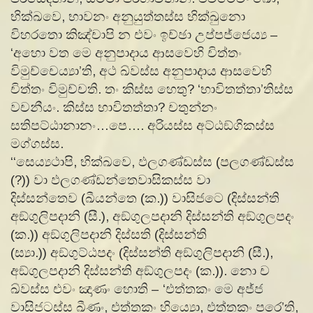
භික්ඛවෙ, භාවනං අනුයුත්තස්ස භික්ඛුනො
විහරතො කිඤ්චාපි න එවං ඉච්ඡා උප්පජ්ජෙය්‍ය –
‘අහො වත මෙ අනුපාදාය ආසවෙහි චිත්තං
විමුච්චෙය්‍යා’ති, අථ ඛ්වස්ස අනුපාදාය ආසවෙහි
චිත්තං විමුච්චති. තං කිස්ස හෙතු? ‘භාවිතත්තා’තිස්ස
වචනීයං. කිස්ස භාවිතත්තා? චතුන්නං
සතිපට්ඨානානං…පෙ…. අරියස්ස අට්ඨඞ්ගිකස්ස
මග්ගස්ස.
‘‘සෙය්‍යථාපි, භික්ඛවෙ, ඵලගණ්ඩස්ස (පලගණ්ඩස්ස
(?)) වා ඵලගණ්ඩන්තෙවාසිකස්ස වා
දිස්සන්තෙව (ඛීයන්තෙ (ක.)) වාසිජටෙ (දිස්සන්ති
අඞ්ගුලිපදානි (සී.), අඞ්ගුලපදානි දිස්සන්ති අඞ්ගුලපදං
(ක.)) අඞ්ගුලිපදානි දිස්සති (දිස්සන්ති
(ස්‍යා.)) අඞ්ගුට්ඨපදං (දිස්සන්ති අඞ්ගුලිපදානි (සී.),
අඞ්ගුලපදානි දිස්සන්ති අඞ්ගුලපදං (ක.)). නො ච
ඛ්වස්ස එවං ඤාණං හොති – ‘එත්තකං මෙ අජ්ජ
වාසිජටස්ස ඛීණං, එත්තකං හිය්‍යො, එත්තකං පරෙ’ති,