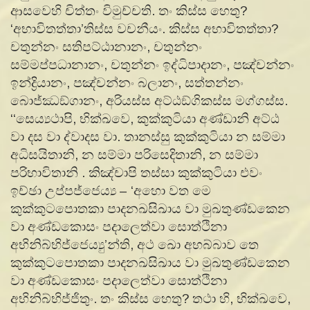
ආසවෙහි චිත්තං විමුච්චති. තං කිස්ස හෙතු?
‘අභාවිතත්තා’තිස්ස වචනීයං. කිස්ස අභාවිතත්තා?
චතුන්නං සතිපට්ඨානානං, චතුන්නං
සම්මප්පධානානං, චතුන්නං ඉද්ධිපාදානං, පඤ්චන්නං
ඉන්ද්‍රියානං, පඤ්චන්නං බලානං, සත්තන්නං
බොජ්ඣඞ්ගානං, අරියස්ස අට්ඨඞ්ගිකස්ස මග්ගස්ස.
‘‘සෙය්‍යථාපි, භික්ඛවෙ, කුක්කුටියා අණ්ඩානි අට්ඨ
වා දස වා ද්වාදස වා. තානස්සු කුක්කුටියා න සම්මා
අධිසයිතානි, න සම්මා පරිසෙදිතානි, න සම්මා
පරිභාවිතානි . කිඤ්චාපි තස්සා කුක්කුටියා එවං
ඉච්ඡා උප්පජ්ජෙය්‍ය – ‘අහො වත මෙ
කුක්කුටපොතකා පාදනඛසිඛාය වා මුඛතුණ්ඩකෙන
වා අණ්ඩකොසං පදාලෙත්වා සොත්ථිනා
අභිනිබ්භිජ්ජෙය්‍යු’න්ති, අථ ඛො අභබ්බාව තෙ
කුක්කුටපොතකා පාදනඛසිඛාය වා මුඛතුණ්ඩකෙන
වා අණ්ඩකොසං පදාලෙත්වා සොත්ථිනා
අභිනිබ්භිජ්ජිතුං. තං කිස්ස හෙතු? තථා හි, භික්ඛවෙ,