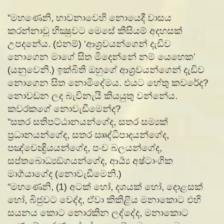
“මහණෙනි, භාවනාවෙහි නොයෙදී වාසය
කරන්නාවූ භික්‍ෂුවට මෙසේ කිසියම් අදහසක්
උපදනේය. (එනම්) ‘ආශ්‍රවයන්ගෙන් දැඩිව
නොගෙන මාගේ සිත මිදෙන්නේ නම් යෙහෙක’
(යනුවෙනි.) ඉක්බිති ඔහුගේ ආශ්‍රවයන්ගෙන් දැඩිව
නොගෙන සිත නොමිදේමය. එයට හේතු කවරේද?
නොවඩන ලද බැවිනැයි කියයුතු වන්නේය.
කවරකගේ නොවැඩීමෙන්ද?
“සතර සතිපට්ඨානයන්ගේද, සතර සම්‍යක්
ප්‍රධානයන්ගේද, සතර ඎද්‍ධිපාදයන්ගේද,
පඤ්චෙන්‍ද්‍රියයන්ගේද, පංච බලයන්ගේද,
සප්තබොධ්‍යඞ්ගයන්ගේද, ආර්‍ය්‍ය අෂ්ටාංගික
මාර්‍ගයාගේද (නොවැඩීමෙනි.)
“මහණෙනි, (1) අටක් හෝ, දශයක් හෝ, දොළසක්
හෝ, බිජුවට වෙද්ද, ඒවා කිකිළිය මනාකොට එහි
සයනය කොට නොරකින ලද්දේද, මනාකොට