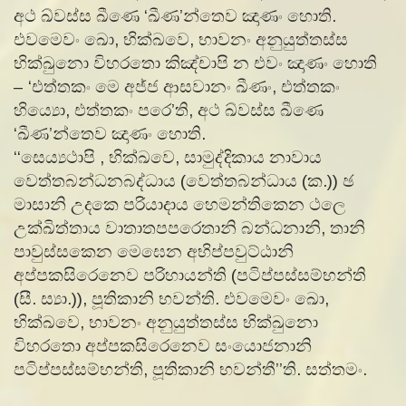
අථ ඛ්වස්ස ඛීණෙ ‘ඛීණ’න්තෙව ඤාණං හොති.
එවමෙවං ඛො, භික්ඛවෙ, භාවනං අනුයුත්තස්ස
භික්ඛුනො විහරතො කිඤ්චාපි න එවං ඤාණං හොති
– ‘එත්තකං මෙ අජ්ජ ආසවානං ඛීණං, එත්තකං
හිය්‍යො, එත්තකං පරෙ’ති, අථ ඛ්වස්ස ඛීණෙ
‘ඛීණ’න්තෙව ඤාණං හොති.
‘‘සෙය්‍යථාපි , භික්ඛවෙ, සාමුද්දිකාය නාවාය
වෙත්තබන්ධනබද්ධාය (වෙත්තබන්ධාය (ක.)) ඡ
මාසානි උදකෙ පරියාදාය හෙමන්තිකෙන ථලෙ
උක්ඛිත්තාය වාතාතපපරෙතානි බන්ධනානි, තානි
පාවුස්සකෙන මෙඝෙන අභිප්පවුට්ඨානි
අප්පකසිරෙනෙව පරිහායන්ති (පටිප්පස්සම්භන්ති
(සී. ස්‍යා.)), පූතිකානි භවන්ති. එවමෙවං ඛො,
භික්ඛවෙ, භාවනං අනුයුත්තස්ස භික්ඛුනො
විහරතො අප්පකසිරෙනෙව සංයොජනානි
පටිප්පස්සම්භන්ති, පූතිකානි භවන්තී’’ති. සත්තමං.