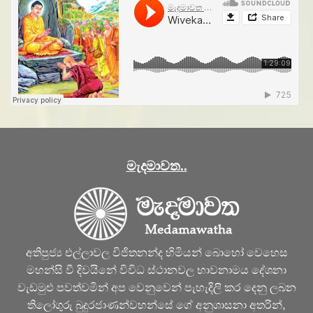
මැදමාවත..
අතිපුජ්‍ය එල්ලාවල විජිතනන්ද හිමියන් බොහෝ වෙහෙස
මහන්සි වී දිවයිනේ විවිධ ස්ථානවල භාවනාමය දේශනා
වැඩමුළු පවත්වමින් අප වෙනුවෙන් පැහැදිලි කර දෙනු ලබන
තිලෝගුරු බුදුරජාණන්වහන්සේ ගේ අනුශාසනා අතරින්,