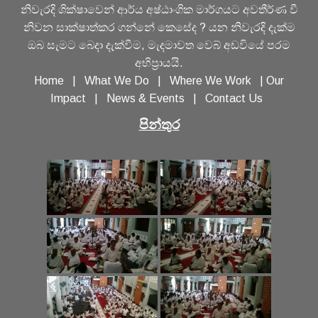
නිවැරදි ශික්ෂාවෙන් ආර්ය අෂ්ඨාංගික මාර්ගයට අවතීර්ණ වී
නිවන සාක්ෂාත්කර ගන්නේ කෙසේද ? යන නිවැරදි දැක්ම
ඔබ සැමට බෙදා දැක්වීම, මැදමාවත වෙබ් අඩවියේ පරම
අභිප්‍රායයි.
Home
|
What We Do
|
Where We Work
|
Our
Impact
|
News & Events
|
Contact Us
පින්තුර