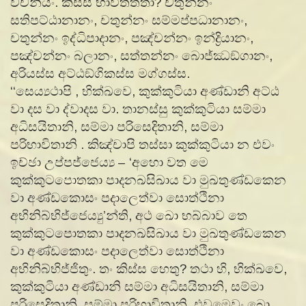
වචනීයං. කිස්ස භාවිතත්තා? චතුන්නං
සතිපට්ඨානානං, චතුන්නං සම්මප්පධානානං,
චතුන්නං ඉද්ධිපාදානං, පඤ්චන්නං ඉන්ද්‍රියානං,
පඤ්චන්නං බලානං, සත්තන්නං බොජ්ඣඞ්ගානං,
අරියස්ස අට්ඨඞ්ගිකස්ස මග්ගස්ස.
‘‘සෙය්‍යථාපි , භික්ඛවෙ, කුක්කුටියා අණ්ඩානි අට්ඨ
වා දස වා ද්වාදස වා. තානස්සු කුක්කුටියා සම්මා
අධිසයිතානි, සම්මා පරිසෙදිතානි, සම්මා
පරිභාවිතානි . කිඤ්චාපි තස්සා කුක්කුටියා න එවං
ඉච්ඡා උප්පජ්ජෙය්‍ය – ‘අහො වත මෙ
කුක්කුටපොතකා පාදනඛසිඛාය වා මුඛතුණ්ඩකෙන
වා අණ්ඩකොසං පදාලෙත්වා සොත්ථිනා
අභිනිබ්භිජ්ජෙය්‍යු’න්ති, අථ ඛො භබ්බාව තෙ
කුක්කුටපොතකා පාදනඛසිඛාය වා මුඛතුණ්ඩකෙන
වා අණ්ඩකොසං පදාලෙත්වා සොත්ථිනා
අභිනිබ්භිජ්ජිතුං. තං කිස්ස හෙතු? තථා හි, භික්ඛවෙ,
කුක්කුටියා අණ්ඩානි සම්මා අධිසයිතානි, සම්මා
පරිසෙදිතානි, සම්මා පරිභාවිතානි. එවමෙවං ඛො,