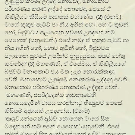
උණුසුම් කරණ ලද්දේ නොවේද, මනාකොට
පරිහරණය කරණ ලද්දේ නොවේද, මෙසේ ඒ
කිකිළියට කිසියම් අදහසක් වන්නේය. (2) (එනම්)
මාගේ කුකුළු පැටව් පා නිය අගින් හෝ, හොට තුඩින්
හෝ, බිජුවටය පලාගෙන සුවසේ උපදනේ නම්
යෙහෙක’ (යනුවෙනි.) එසේ නමුදු ඒ කුකුළු පැටව් පා
නිය අගින් හෝ, හොට තුඩින් හෝ, බිජුවටය
පලාගෙන සුවසේ උපදින්ට නුසුදුසුමය. එයට හේතු
කවරේද? (3) මහණෙනි, ඒ එසේමය. ඒ කිකිළියගේ
බිජුවට මනාකොට එය මත ලැග නොරැක්කාහු
වෙති. මනාකොට උණුසුම් නොකරණ ලද්දාහු වෙති.
මනාකොට පරිහරණය නොකරණ ලද්දාහු වෙති.
“මහණෙනි, එපරිද්දෙන්ම භාවනාවෙහි
නොයෙදෙමින් වාසය කරන්නාවූ භික්‍ෂුවට මෙසේ
කිසියම් අදහසක් උපදනේය. (එනම්)
‘ආශ්‍රවයන්ගෙන් දැඩිව නොගෙන මාගේ සිත
මිදෙන්නේ නම් අනේ යෙහෙක’ යනුවෙනි. එසේ
නමුත් ඔහුගේ සිත ආශ්‍රවයන්ගෙන් දැඩිව නොගෙන