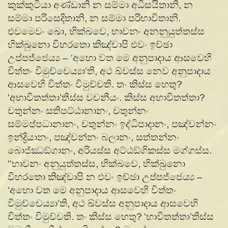
කුක්කුටියා අණ්ඩානි න සම්මා අධිසයිතානි, න
සම්මා පරිසෙදිතානි, න සම්මා පරිභාවිතානි.
එවමෙවං ඛො, භික්ඛවෙ, භාවනං අනනුයුත්තස්ස
භික්ඛුනො විහරතො කිඤ්චාපි එවං ඉච්ඡා
උප්පජ්ජෙය්‍ය – ‘අහො වත මෙ අනුපාදාය ආසවෙහි
චිත්තං විමුච්චෙය්‍යා’ති, අථ ඛ්වස්ස නෙව අනුපාදාය
ආසවෙහි චිත්තං විමුච්චති. තං කිස්ස හෙතු?
‘අභාවිතත්තා’තිස්ස වචනීයං. කිස්ස අභාවිතත්තා?
චතුන්නං සතිපට්ඨානානං, චතුන්නං
සම්මප්පධානානං, චතුන්නං ඉද්ධිපාදානං, පඤ්චන්නං
ඉන්ද්‍රියානං, පඤ්චන්නං බලානං, සත්තන්නං
බොජ්ඣඞ්ගානං, අරියස්ස අට්ඨඞ්ගිකස්ස මග්ගස්ස.
‘‘භාවනං අනුයුත්තස්ස, භික්ඛවෙ, භික්ඛුනො
විහරතො කිඤ්චාපි න එවං ඉච්ඡා උප්පජ්ජෙය්‍ය –
‘අහො වත මෙ අනුපාදාය ආසවෙහි චිත්තං
විමුච්චෙය්‍යා’ති, අථ ඛ්වස්ස අනුපාදාය ආසවෙහි
චිත්තං විමුච්චති. තං කිස්ස හෙතු? ‘භාවිතත්තා’තිස්ස