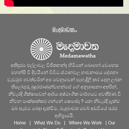
මැදමාවත..
අතිපුජ්‍ය එල්ලාවල විජිතනන්ද හිමියන් බොහෝ වෙහෙස
මහන්සි වී දිවයිනේ විවිධ ස්ථානවල භාවනාමය දේශනා
වැඩමුළු පවත්වමින් අප වෙනුවෙන් පැහැදිලි කර දෙනු ලබන
තිලෝගුරු බුදුරජාණන්වහන්සේ ගේ අනුශාසනා අතරින්,
නිවැරදි ශික්ෂාවෙන් ආර්ය අෂ්ඨාංගික මාර්ගයට අවතීර්ණ වී
නිවන සාක්ෂාත්කර ගන්නේ කෙසේද ? යන නිවැරදි දැක්ම
ඔබ සැමට බෙදා දැක්වීම, මැදමාවත වෙබ් අඩවියේ පරම
අභිප්‍රායයි.
Home
|
What We Do
|
Where We Work
|
Our