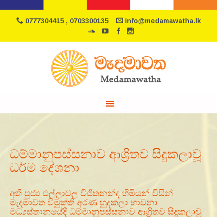
0777304415 , 0703300135
info@medamawatha.lk
ධම්මානුපස්සනාව ආශ්‍රිතව සිදුකලාවූ
ධර්ම දේශනා
අති පුජ්‍ය එල්ලාවල විජිතනන්ද හිමියන් විසින්
මැදමාවත විමුක්ති අරණ හුදකලා භාවනා
මධ්‍යස්තානයේදී ධම්මානුපස්සනාව ආශ්‍රිතව සිදුකලාවූ