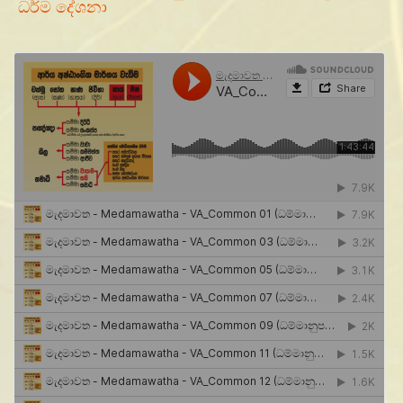
ධර්ම දේශනා