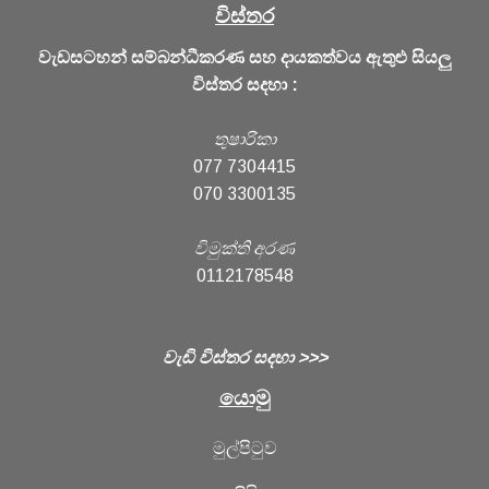
විස්තර
වැඩසටහන් සම්බන්ධීකරණ සහ දායකත්වය ඇතුළු සියලු
විස්තර සදහා :
තුෂාරිකා
077 7304415
070 3300135
විමුක්ති අරණ
0112178548
වැඩි විස්තර සදහා >>>
යොමු
මුල්පිටුව