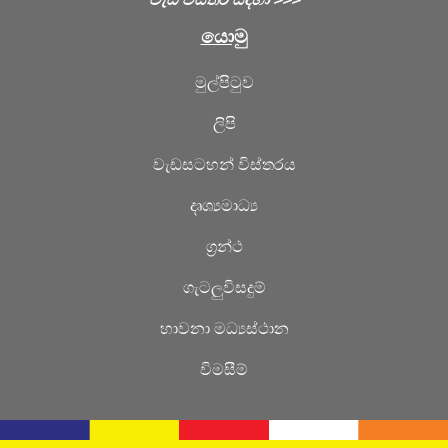
යොමු
මුල්පිටුව
ලිපි
වැඩසටහන් විස්තරය
දෘශ්‍යමාධ්‍ය
ග්‍රන්ථ
ගැටලුවිසදුම්
හාවනා මධ්‍යස්ථාන
විමසීම්