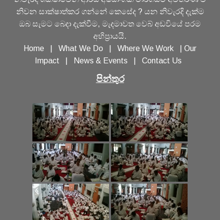
නිවන සාක්ෂාත්කර ගන්නේ කෙසේද ? යන නිවැරදි දැක්ම
ඔබ සැමට බෙදා දැක්වීම, මැදමාවත වෙබ් අඩවියේ පරම
අභිප්‍රායයි.
Home
|
What We Do
|
Where We Work
|
Our
Impact
|
News & Events
|
Contact Us
පින්තුර