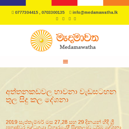
0777304415 , 0703300135
info@medamawatha.lk
අත්තනකඩවල භාවනා වැඩසටහන
තුල සිදු කල දේශනා
2019 සැප්තැම්බර් මස 27,28 සහ 29 දිනයන් හීදී ශ්‍රී
ප්‍රභාෂ්වර බුද්ධගයා විහාරයේදී සිදුකලාවූ ධර්ම දේශනා