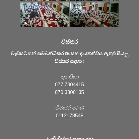
විස්තර
වැඩසටහන් සම්බන්ධීකරණ සහ දායකත්වය ඇතුළු සියලු
විස්තර සදහා :
තුෂාරිකා
077 7304415
070 3300135
විමුක්ති අරණ
0112178548
වැඩි විස්තර සදහා >>>