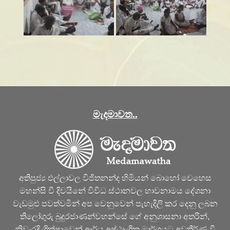
මැදමාවත..
අතිපුජ්‍ය එල්ලාවල විජිතනන්ද හිමියන් බොහෝ වෙහෙස
මහන්සි වී දිවයිනේ විවිධ ස්ථානවල භාවනාමය දේශනා
වැඩමුළු පවත්වමින් අප වෙනුවෙන් පැහැදිලි කර දෙනු ලබන
තිලෝගුරු බුදුරජාණන්වහන්සේ ගේ අනුශාසනා අතරින්,
නිවැරදි ශික්ෂාවෙන් ආර්ය අෂ්ඨාංගික මාර්ගයට අවතීර්ණ වී