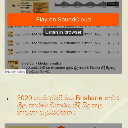
2020 පෙබරවාරි මස Brisbane නුවර
ශ්‍රීලංකාරාම විහාරය හීදී සිදු කල
භාවනා වැඩසටහන :