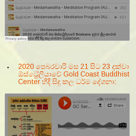
2020 පෙබරවාරි මස 21 සිට 23 දක්වා
ඕස්ට්‍රේලියාවේ Gold Coast Buddhist
Center හීදී සිදු කල ධර්ම දේශනා: