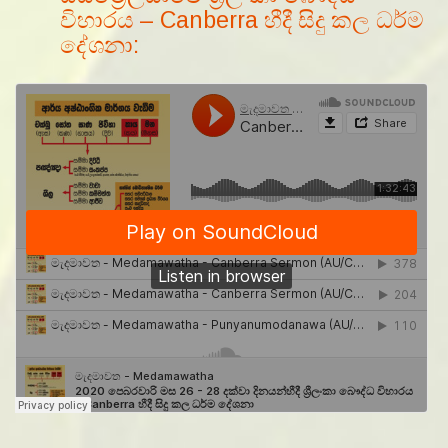
විහාරය – Canberra හීදී සිදු කල ධර්ම
දේශනා: