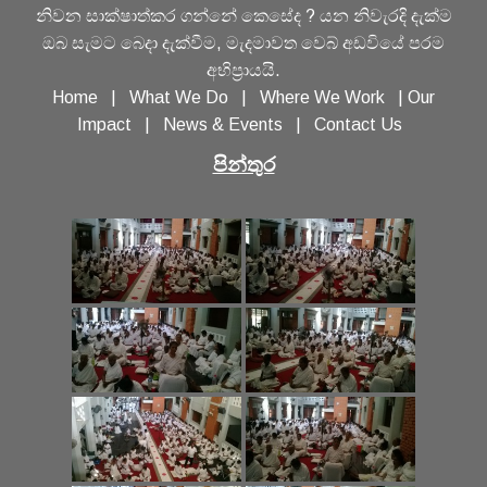
නිවන සාක්ෂාත්කර ගන්නේ කෙසේද ? යන නිවැරදි දැක්ම
ඔබ සැමට බෙදා දැක්වීම, මැදමාවත වෙබ් අඩවියේ පරම
අභිප්‍රායයි.
Home
|
What We Do
|
Where We Work
|
Our
Impact
|
News & Events
|
Contact Us
පින්තුර