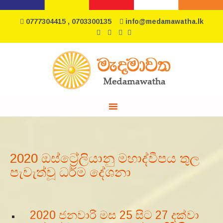
0777304415 , 0703300135
info@medamawatha.lk
2020 ඔස්ට්‍රේලියානු මහාද්වීපය තුල
පැවැත්වූ ධර්ම දේශනා
2020 ජනවාරි මස 25 සිට 27 දක්වා