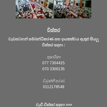
විස්තර
වැඩසටහන් සම්බන්ධීකරණ සහ දායකත්වය ඇතුළු සියලු
විස්තර සදහා :
තුෂාරිකා
077 7304415
070 3300135
විමුක්ති අරණ
0112178548
වැඩි විස්තර සදහා >>>