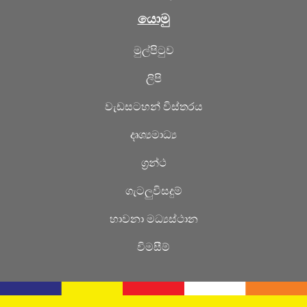
යොමු
මුල්පිටුව
ලිපි
වැඩසටහන් විස්තරය
දෘශ්‍යමාධ්‍ය
ග්‍රන්ථ
ගැටලුවිසදුම්
හාවනා මධ්‍යස්ථාන
විමසීම්