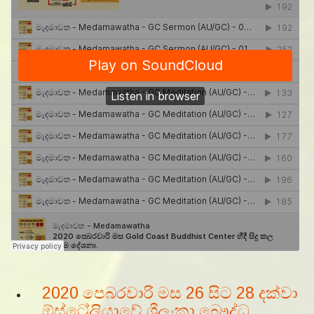
2020 පෙබරවාරි මස 26 සිට 28 දක්වා
ඕස්ට්‍රේලියාවේ ශ්‍රීලංකා බෞද්ධ