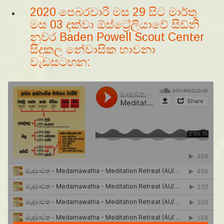
2020 පෙබරවාරි මස 29 සිට මාර්තු
මස 03 දක්වා ඕස්ට්‍රේලියාවේ සිඩ්නි
නුවර Baden Powell Scout Center
සිදුකල නේවාසික භාවනා
වැඩසටහන: