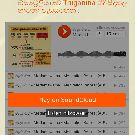
ඕස්ට්‍රේලියාවේ Truganina හීදී සිදුකල
භාවනා වැඩසටහන :