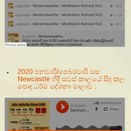
2020 ජනවාරි/පෙබරවාරි මස
Newcastle හීදී සවස් කාලයේ සිදු කල
පොදු ධර්ම දේශනා මාලාව :