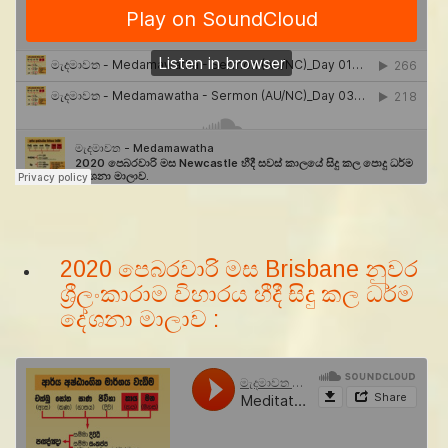
2020 පෙබරවාරි මස Brisbane නුවර
ශ්‍රීලංකාරාම විහාරය හීදී සිදු කල ධර්ම
දේශනා මාලාව :