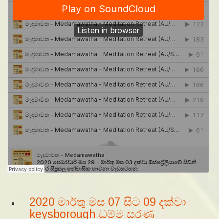
2020 මාර්තු මස 07 සිට 09 දක්වා
keysborough ධම්ම සරණ