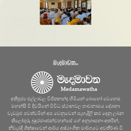
මැදමාවත..
අතිපුජ්‍ය එල්ලාවල විජිතනන්ද හිමියන් බොහෝ වෙහෙස
මහන්සි වී දිවයිනේ විවිධ ස්ථානවල භාවනාමය දේශනා
වැඩමුළු පවත්වමින් අප වෙනුවෙන් පැහැදිලි කර දෙනු ලබන
තිලෝගුරු බුදුරජාණන්වහන්සේ ගේ අනුශාසනා අතරින්,
නිවැරදි ශික්ෂාවෙන් ආර්ය අෂ්ඨාංගික මාර්ගයට අවතීර්ණ වී