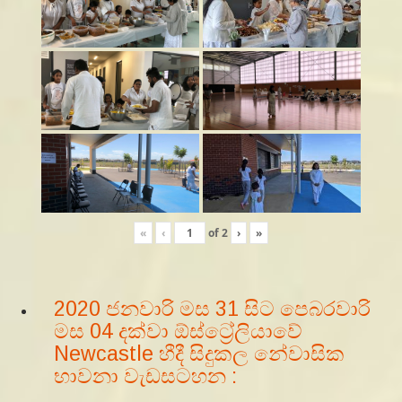
«
‹
of
2
›
»
2020 ජනවාරි මස 31 සිට පෙබරවාරි
මස 04 දක්වා ඕස්ට්‍රේලියාවේ
Newcastle හීදී සිදුකල නේවාසික
භාවනා වැඩසටහන :