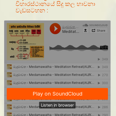
විහාරස්ථානයේ සිදු කල භාවනා
වැඩසටහන :