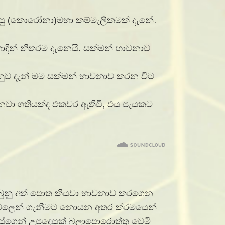
වයට පසු (කොරෝනා)මහා කම්මැලිකමක් දැනේ.
හොඳින් නිතරම දැනෙයි. සක්මන් භාවනාව
නුව දැන් මම සක්මන් භාවනාව කරන විට
දනවා ගතියක්ද එකවර ඇතිවී, එය පැයකට
ැබුනු අත් පොත කියවා භාවනාව කරගෙන
ිත බලෙන් ගැනීමට නොයන අතර ක්රමයෙන්
සේගෙන් උපදෙසක් බලාපොරොත්තු වෙමි