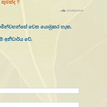
 කුමක්ද ?
්වාමින්වහන්සේ වෙත යොමුකර හැක.
ම් අනිවාර්ය වේ.