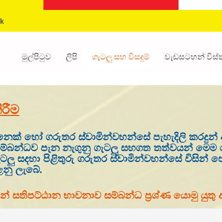
k
මුල්පිටුව
ලිපි
ගැටලු සහ විසදුම්
වැඩසටහන් විස
රීම
නෙක් හෝ ගරුතර ස්වාමින්වහන්සේ පැහැදිලි කරදු
සම්බන්ධව පැන නැගුනු ගැටලු සහගත තත්වයන් මෙම වෙ
ැටලු සදහා පිළිතුරු ගරුතර ස්වාමින්වහන්සේ විසි
ාළනු ලැබේ.
විසින් සතිපට්ඨාන භාවනාව සම්බන්ධ ප්‍රශ්ණ යොමු යුත