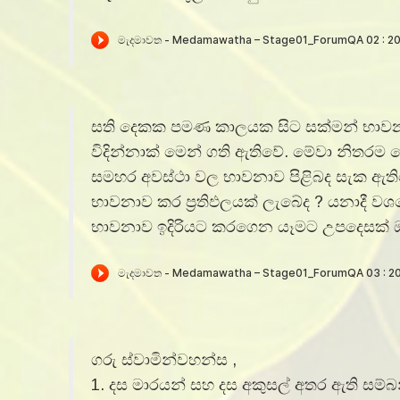
සති දෙකක පමණ කාලයක සිට සක්මන් භාවනාව
විදින්නාක් මෙන් ගති ඇතිවේ. මේවා නිතරම 
සමහර අවස්ථා වල භාවනාව පිළිබද සැක ඇතිව
භාවනාව කර ප්‍රතිඵලයක් ලැබේද ? යනාදී 
භාවනාව ඉදිරියට කරගෙන යෑමට උපදෙසක් 
ගරු ස්වාමින්වහන්ස ,
1. දස මාරයන් සහ දස අකුසල් අතර ඇති සම්බ