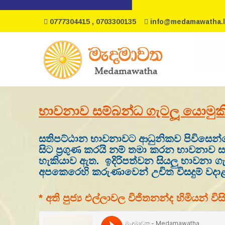
0777304415 , 0703300135
info@medamawatha.l
භාවනාව සම්බන්ධ ගැටලූ යොමුකි
සතිපට්ඨාන භාවනාවට ආධුනිකව පිවිසෙන්
සිට ප්‍රගුණ කරයි නම් තමා කරන භාවනාව 
හැකියාව ඇත. ඉදිරිපත්වන සියලු භාවනා ග
අපකෙරෙහි කරුණාවෙන් උචිත විසදුම් වද
* අති පුජ්‍ය එල්ලාවල විජිතනන්ද හිමියන් 