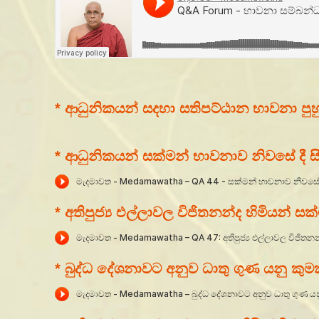
* ආධුනිකයන් සදහා සතිපට්ඨාන භාවනා පුහ
*
ආධුනිකයන්
සක්මන් භාවනාව නිවසේ දී 
* අතිපුජ්‍ය එල්ලාවල විජිතනන්ද හිමියන් ස
* බුද්ධ දේශනාවට අනුව ධාතු ගුණ යනු ක