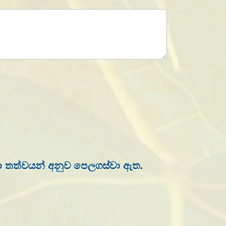
වනා තත්වයන් අනුව පෙලගස්වා ඇත.