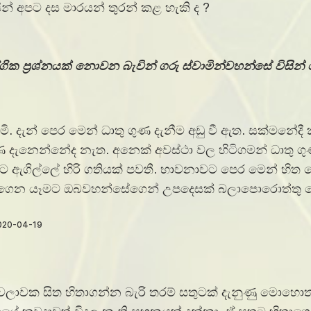
න් අපට දස මාරයන් තුරන් කළ හැකි ද ?
ගික ප්‍රශ්නයක් නොවන බැවින් ගරු ස්වාමින්වහන්සේ විසින්
දැන් පෙර මෙන් ධාතු ගුණ දැනීම අඩු වී ඇත. සක්මනේදී 
 දැනෙන්නේද නැත. අනෙක් අවස්ථා වල හිටිගමන් ධාතු ගු
 ඇගිල්ලේ හිරි ගතියක් පවතී. භාවනාවට පෙර මෙන් හිත නො
කරගෙන යෑමට ඔබවහන්සේගෙන් උපදෙසක් බලාපොරොත්තු ව
ෙලාවක සිත හිතාගන්න බැරි තරම් සතුටක් දැනුණු ම