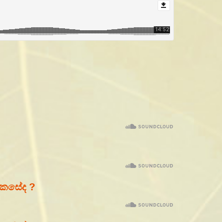
කෙසේද ?