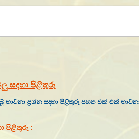
 සදහා පිළිතුරු
ූ භාවනා ප්‍රශ්න සදහා පිළිතුරු පහත එක් එක් භා
පිළිතුරු :