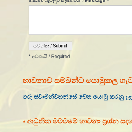
භාවනා ගැටලුව සැකෙවින් / Message
*
* අවශ්‍යයි / Required
භාවනාව සම්බන්ධ යොමුකල ගැටලු
ගරු ස්වාමින්වහන්සේ වෙත යොමු කරනු ලැබ
∗ ආධුනික මට්ටමේ භාවනා ප්‍රශ්න සදහා 