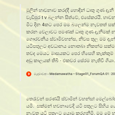
මුලින් භාවනාව කරද්දී හොඳින් ධාතු ගුණ දැන
වැඩිපුර t v බලන්න සිත්වේ, එසේකරයි. භාවනා
මීට දින 4කට පෙර මම බලෙන්ම නැවතත් සක්මන
කරන වෙලාවට පමණක් ධාතු ගුණ දැනීමක් නැත
ගෞරවනීය ස්වාමිවහන්ස, නිවස තුල මම දැන
යටිපතුලට අවධානය නොතබා නිකන්ම සක්මන් ක
තවද මෙයට මාසයකට පෙර හිසෙහි කැක්කුම් ග
අඩු කාලයක් තිබී - එකවර සේරම නැතිවී ගියා
තෙරැවන් සරණයි ස්වාමින් වහන්ස! මෙල්බෝ
යමි. සක්මන් භවනාවෙදි යටි පතුලට සිහි
නැවත යටි පතුලට යොමු කරගනිමි. මම මේ 