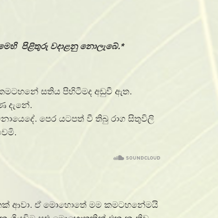
 මෙහි පිළිතුරු වදාළනු නොලැබේ.*
කමටහනේ සතිය පිහිටීමද අඩුවී ඇත.
ණ දැනේ.
යෙදේ. පෙර යටපත් වී තිබු රාග සිතුවිලි
ෙමි.
ොහොතක් ආවා. ඒ මොහොතේ මම කමටහනේමයි