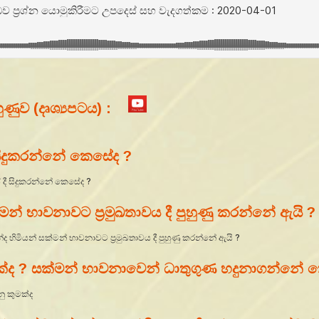
ුණුව (දෘශ්‍යපටය) :
සිදුකරන්නේ කෙසේද ?
ක්මන් භාවනාවට ප්‍රමුඛතාවය දී පුහුණු කරන්නේ ඇයි ?
ුමක්ද ? සක්මන් භාවනාවෙන් ධාතුගුණ හදුනාගන්නේ 