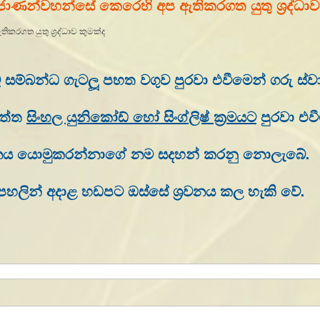
ුරජාණන්වහන්සේ කෙරෙහි අප ඇතිකරගත යුතු ශ්‍රද්ධාව
ව
සම්බන්ධ ගැටලූ පහත වගුව පුරවා එවීමෙන් ගරු ස
දත්ත
සිංහල යුනිකෝඩ් හෝ සිංග්ලිෂ් ක්‍රමයට
පුරවා එවී
්‍රශ්නය යොමුකරන්නාගේ නම සදහන් කරනු නොලැබේ.
 පහලින් අදාළ හඩපට ඔස්සේ ශ්‍රවනය කල හැකි වේ.