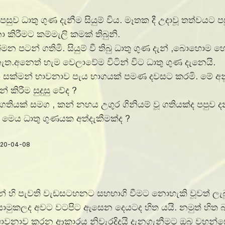
ී පසුව ධාතු ගුණ දැනීම සියුම් විය. මෑතක දී උදාවූ තත්
 කිරීමට කම්මැලි කමක් තිබුනි.
 පටන් ගතිමි. සියුම් වී තිබු ධාතු ගුණ දැන් ,බොහොම 
.අනෙත් හැම වෙලාවේම විටින් විට ධාතු ගුණ දැනෙයි.
් සක්මන් භාවනාව පැය භාගයක් පමණ දවසට කරමි. මේ අ
ිරීම සුදුසු වේද ?
තියක් සමග , කන් නහය උගුර ගිනියම් වූ ගතියක්ද පපුව 
. මෙය ධාතු ගුණයක අත්දැකීමක්ද ?
න් හි පැවති වැඩසටහනට සහභාගි වීමට නොහැකි වූවත් ල
ය යොමුකලද අවට වටපිට ඇසෙන දෙයටද හිත යයි. නමුත් හ
භාවනාව කරන ආකාරය නිවැරදිදයි දැනගැනීමට ඔබ වහන්