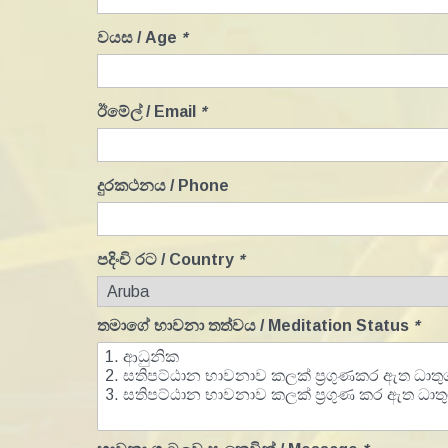
වයස / Age
*
ඊමේල් / Email
*
දුරකථනය / Phone
පදිංචි රට / Country
*
තමාගේ භාවනා තත්වය / Meditation Status
*