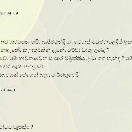
 කරගෙන යයි. සක්මනේදී හා වෙනත් අවස්ථාවලදීත් ඉතාම
නොදැනේ. කලාතුරකින් දැනේ. මේවා ධාතු ගුණද ?
ේ. මේ භාවනාවෙන් සංසාර විමුක්තිය ලබා ගත හැකිද ? මේ
වශයෙන් සැක පහලවේ.
ඔබවහන්සේගෙන් බලපොර්ත්තුවෙමි
න්ධය කුමක්ද ?