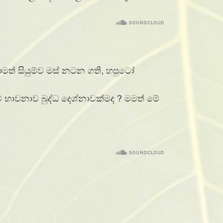
ත් සියුම්ව මස් නටන ගති, හපුටෝ
 භාවනාව බුද්ධ දෙශ්නාවක්මද ? මමත් මේ