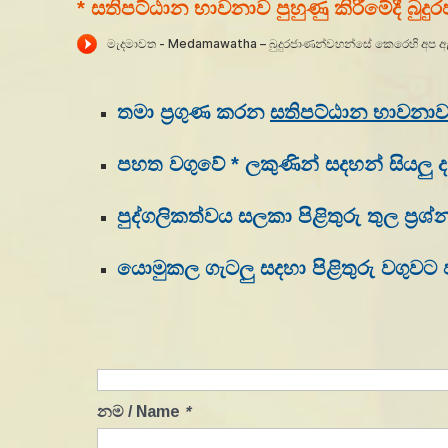
* සතිපට්ඨාන භාවනාව පුහුණු කිරීමේදී බුද
තමා ප්‍රගුණ කරන
සතිපට්ඨාන භාවනා
පහත වගුවේ * ලකුණින් සදහන් සියලු 
පුද්ගලිකත්වය සලකා පිළිතුරු තුල ප
යොමුකල ගැටලු සදහා පිළිතුරු වගුවට
නම / Name
*