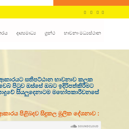
්තරය
දෘශ්‍යමාධ්‍ය
ග්‍රන්ථ
භාවනා මධ්‍යස්ථාන
න් ආකාරයට සතිපට්ඨාන භාවනාව කලක
බ් පිටුව ඔස්සේ ඔබට ඉදිරිපත්කිරීමට
න් පොදුවේ සියලුදෙනාටම මහෝපකාරීවනසේ
ු ආකාරය පිළිබදව සිදුකල මුලික දේශනාව :