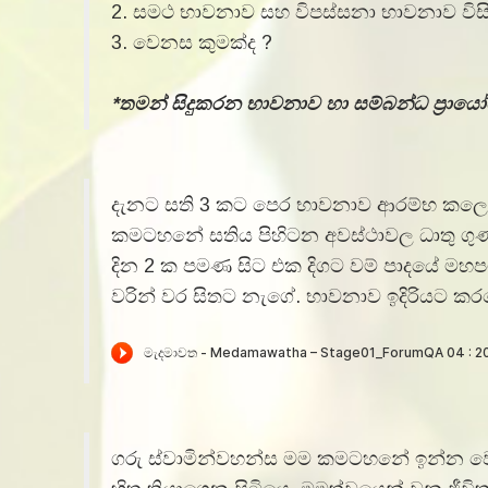
2. සමථ භාවනාව සහ විපස්සනා භාවනාව විසි
3. වෙනස කුමක්ද ?
*තමන් සිදුකරන භාවනාව හා සම්බන්ධ ප්‍රායෝ
දැනට සති 3 කට පෙර භාවනාව ආරම්භ කලෙමි. 
කමටහනේ සතිය පිහිටන අවස්ථාවල ධාතු ගුණ
දින 2 ක පමණ සිට එක දිගට වම් පාදයේ මහපට
වරින් වර සිතට නැගේ. භාවනාව ඉදිරියට 
ගරු ස්වාමින්වහන්ස මම කමටහනේ ඉන්න ව