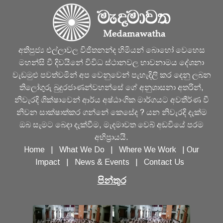
අතිපුජ්‍ය එල්ලාවල විජිතනන්ද හිමියන් බොහෝ වෙහෙස
මහන්සි වී දිවයිනේ විවිධ ස්ථානවල භාවනාමය දේශනා
වැඩමුළු පවත්වමින් අප වෙනුවෙන් පැහැදිලි කර දෙනු ලබන
තිලෝගුරු බුදුරජාණන්වහන්සේ ගේ අනුශාසනා අතරින්,
නිවැරදි ශික්ෂාවෙන් ආර්ය අෂ්ඨාංගික මාර්ගයට අවතීර්ණ වී
නිවන සාක්ෂාත්කර ගන්නේ කෙසේද ? යන නිවැරදි දැක්ම
ඔබ සැමට බෙදා දැක්වීම, මැදමාවත වෙබ් අඩවියේ පරම
අභිප්‍රායයි.
Home
|
What We Do
|
Where We Work
|
Our
Impact
|
News & Events
|
Contact Us
පින්තුර