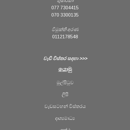
තුෂාරිකා
077 7304415
070 3300135
විමුක්ති අරණ
0112178548
වැඩි විස්තර සදහා >>>
යොමු
මුල්පිටුව
ලිපි
වැඩසටහන් විස්තරය
දෘශ්‍යමාධ්‍ය