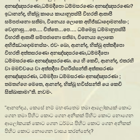
අනඤ්ඤසරණො
,
ධම්මදීපො ධම්මසරණො අනඤ්ඤසරණො
?
ඉධානන්ද
,
භික්ඛු කායෙ කායානුපස්සී විහරති ආතාපී
සම්පජානො සතිමා
,
විනෙය්‍ය ලොකෙ අභිජ්ඣාදොමනස්සං
;
වෙදනාසු…පෙ…. චිත්තෙ…පෙ…. ධම්මෙසු ධම්මානුපස්සී
විහරති ආතාපී සම්පජානො සතිමා
,
විනෙය්‍ය ලොකෙ
අභිජ්ඣාදොමනස්සං. එවං ඛො
,
ආනන්ද
,
භික්ඛු අත්තදීපො
විහරති අත්තසරණො අනඤ්ඤසරණො
,
ධම්මදීපො
ධම්මසරණො අනඤ්ඤසරණො. යෙ හි කෙචි
,
ආනන්ද
,
එතරහි
වා මමච්චයෙ වා අත්තදීපා විහරිස්සන්ති අත්තසරණා
අනඤ්ඤසරණා
,
ධම්මදීපා ධම්මසරණා අනඤ්ඤසරණා
;
තමතග්ගෙ මෙතෙ
,
ආනන්ද
,
භික්ඛූ භවිස්සන්ති යෙ කෙචි
සික්ඛාකාමා
’’
ති. නවමං.
“ආනන්දය, කෙසේ නම් මහණතෙම තමා ආලෝකයක් කොට
ගෙන තමා පිහිට කොට ගෙන අනිකක් පිහිට කොට නොගෙන
ආලෝකයක් කොට ගෙන ධර්මය පිහිට කොට ගෙන අනිකක්
පිහිට කොට නොගෙන වාසය කරන්නේද?