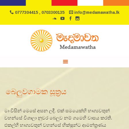
0777304415 , 0703300135
info@medamawatha.lk
බෙලුවගාමක සූත්‍රය
මා විසින් මෙසේ අසන ලදී. එක් සමයෙක්හි භාග්‍යවතුන්
වහන්සේ විශාලා නුවර බෙලුව නම් ගමෙහි වාසය කරති.
එකල්හි භාග්‍යවතුන් වහන්සේ භික්ෂූන්ට ආමන්ත්‍රණය