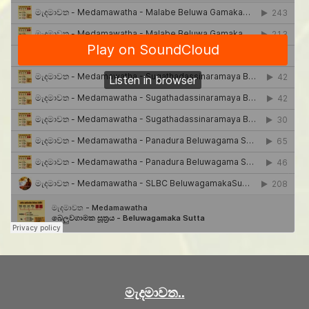
මැදමාවත..