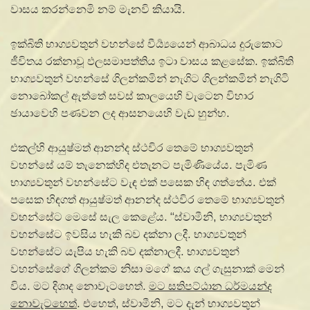
වාසය කරන්නෙමි නම් මැනවි කියායි.
ඉක්බිති භාග්‍යවතුන් වහන්සේ වීර්‍ය්‍යයෙන් ආබාධය දුරුකොට
ජීවිතය රක්නාවූ ඵලසමාපත්තිය ඉටා වාසය කළසේක. ඉක්බිති
භාග්‍යවතුන් වහන්සේ ගිලන්කමින් නැගිට ගිලන්කමින් නැගිටි
නොබෝකල් ඇත්තේ සවස් කාලයෙහි වැටෙන විහාර
ඡායාවෙහි පණවන ලද ආසනයෙහි වැඩ හුන්හ.
එකල්හි ආයුෂ්මත් ආනන්ද ස්ථවිර තෙමේ භාග්‍යවතුන්
වහන්සේ යම් තැනෙක්හිද එතැනට පැමිණියේය. පැමිණ
භාග්‍යවතුන් වහන්සේට වැඳ එක් පසෙක හිඳ ගත්තේය. එක්
පසෙක හිඳගත් ආයුෂ්මත් ආනන්ද ස්ථවිර තෙමේ භාග්‍යවතුන්
වහන්සේට මෙසේ සැල කෙළේය. “ස්වාමීනි, භාග්‍යවතුන්
වහන්සේට ඉවසිය හැකි බව දක්නා ලදී. භාග්‍යවතුන්
වහන්සේට යැපිය හැකි බව දක්නාලදී. භාග්‍යවතුන්
වහන්සේගේ ගිලන්කම නිසා මගේ කය ගල් ගැසුනාක් මෙන්
විය. මට දිශාද නොවැටහෙත්.
මට සතිපට්ඨාන ධර්මයන්ද
නොවැටහෙත්
. එහෙත්, ස්වාමීනි, මට දැන් භාග්‍යවතුන්