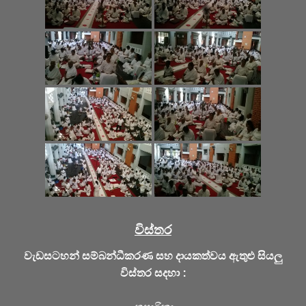
විස්තර
වැඩසටහන් සම්බන්ධීකරණ සහ දායකත්වය ඇතුළු සියලු
විස්තර සදහා :