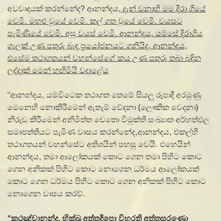
අවවාදයක් කරන්නේද? ආනන්දය
,
දැන් වනාහි මම දිරා ගියේ
වෙමි. මහළු වූයේ වෙමි. කල් ගත වූයේ වෙමි. වයසට
පැමිණියේ වෙමි. අසූ වයස් වෙමි. ආනන්දය
,
යම්සේ දිරාගිය
ගැලක් උණ පතුරු බැඳ ප්‍රයෝජනයට ගනියිද
,
ආනන්දය
,
එසේම තථාගතයන් වහන්සේගේ කය උණ පතුරු තබා බඳින
ලද්දාක් මෙන් හඟිමියි වදාළේය
“ආනන්දය, යම්විටෙක තථාගත තෙමේ සියලු රූපාදී අරමුණු
මෙනෙහි නොකිරීමෙන් ඇතැම් වේදනා (ලෞකික වෙදනා)
නිරුඞ කිරීමෙන් අනිමිත්ත චෙතො විමුක්ති සංඛ්‍යාත අර්හත්ඵල
සමාපත්තියට පැමිණ වාසය කරන්නේද,ආනන්දය, එකල්හි
තථාගතයන් වහන්සේට අතිශයින් පහසු වෙයි. එහෙයින්
ආනන්දය, තමා ආලෝකයක් කොට ගෙන තමා පිහිට කොට
ගෙන අනිකක් පිහිට කොට නොගෙන ධර්මය ආලෝකයක්
කොට ගෙන ධර්මය පිහිට කොට ගෙන අනිකක් පිහිට කොට
නොගෙන වාසය කරව්.
‘‘
කථඤ්චානන්ද
,
භික්ඛු අත්තදීපො විහරති අත්තසරණො