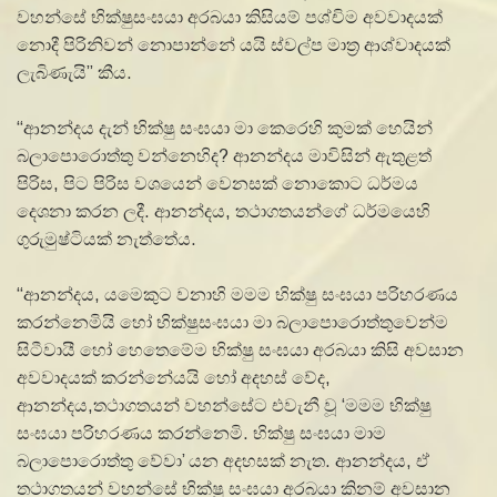
වහන්සේ භික්ෂුසංඝයා අරබයා කිසියම් පශ්චිම අවවාදයක්
නොදී පිරිනිවන් නොපාන්නේ යයි ස්වල්ප මාත්‍ර ආශ්වාදයක්
ලැබිණැයි” කීය.
“ආනන්දය දැන් භික්ෂු සංඝයා මා කෙරෙහි කුමක් හෙයින්
බලාපොරොත්තු වන්නෙහිද? ආනන්දය මාවිසින් ඇතුළත්
පිරිස, පිට පිරිස වශයෙන් වෙනසක් නොකොට ධර්මය
දෙශනා කරන ලදී. ආනන්දය, තථාගතයන්ගේ ධර්මයෙහි
ගුරුමුෂ්ටියක් නැත්තේය.
“ආනන්දය, යමෙකුට වනාහි මමම භික්ෂු සංඝයා පරිහරණය
කරන්නෙමියි හෝ භික්ෂුසංඝයා මා බලාපොරොත්තුවෙන්ම
සිටීවායී හෝ හෙතෙමේම භික්ෂු සංඝයා අරබයා කිසි අවසාන
අවවාදයක් කරන්නේයයි හෝ අදහස් වේද,
ආනන්දය,තථාගතයන් වහන්සේට එවැනී වූ ‘මමම භික්ෂු
සංඝයා පරිහරණය කරන්නෙමි. භික්ෂු සංඝයා මාම
බලාපොරොත්තු වේවා’ යන අදහසක් නැත. ආනන්දය, ඒ
තථාගතයන් වහන්සේ භික්ෂු සංඝයා අරබයා කිනම් අවසාන