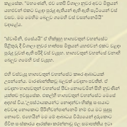
කළසේක. “මහණෙනි, එව තෙපි විශාලා නුවර අවට මිත්‍රයන්
යහළුවන් එකට වළඳා පුරුදු ඇතියන් ඇති ඇති සැටියෙන් වස්
වසව. මම මෙහිම බෙලුව ගමෙහි වස් වසන්නෙමියි”
වදාළේය.
“ස්වාමීනි, එසේයයි” ඒ භික්ෂූහු භාග්‍යවතුන් වහන්සේට
පිළිතුරු දී විශාලා නුවර හාත්පස මිත්‍රයන් යහළුවන් එකට වළඳා
පුරුදු වූවත් ඇති පරිදි වස් වැසූහ. භාග්‍යවතුන් වහන්සේ වනාහි
බෙලුව ගමෙහි වස් වැසූහ.
එහි වස්වැසූ භාග්‍යවතුන් වහන්සේට කෲර ආබාධයක්
උපන්නේය. මාරණාන්තිකවූ බලවත් වෙදනා පවතිත්. ඒ
වෙදනා භාග්‍යවතුන් වහන්සේ පීඩා නොවෙමින් සිහි නුවණින්
යුක්තව ඉවසූසේක. එකල්හි භාග්‍යවතුන් වහන්සේට මෙසේ
අදහස් විය.‘උපස්ථායකයන්ට නොදන්වා භික්ෂූ සංඝයාට
අවවාද නොකොට පිරිනිවන්පාන්නෙමි නම් එය මට සුදුසු
නොවේ. එහෙයින් මම මේ ආබාධය වීර්‍ය්‍යයෙන් දුරුකොට
ජීවිත සංස්කාරය ආරක්ෂා කරන්නාවූ ඵල සමාපත්තිය ඉටා