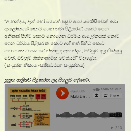
“ආනන්දය, දැන් හෝ මගෙන් පසුව හෝ යම්කිසිවෙක් තමා
ආලෝකයක් කොට ගෙන තමා පිළිසරණ කොට ගෙන
අනිකක් පිහිට කොට නොගෙන ධර්මය ආලෝකයක් කොට
ගෙන ධර්මය පිළිසරණ කොට අනිකක් පිහිට කොට
නොගෙන වාසය කරන්නාහුද ආනන්දය, ඔව්හුම අග්‍ර භික්ෂූහු
වෙත්. ඔව්හුම ශික්ෂාකාමීහු වෙත්යයි” වදාළේය.
( සංයුත්‌ත නිකාය -සතිපට්ඨාන සංයුක්තය)
සුත්‍රය ආශ්‍රිතව සිදු කරන ලද සියලුම දේශණා,