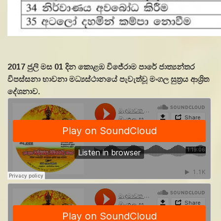
2017 ජුලි මස 01 දින කොළඹ විජේරාම පාරේ ජාත්‍යන්තර
විපස්සනා භාවනා මධ්‍යස්ථානයේ පැවැත්වූ මංගල සුත්‍රය ආශ්‍රිත
දේශනාව.