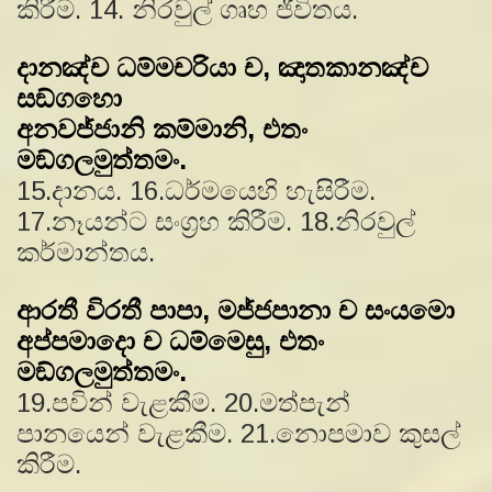
කිරීම. 14. නිරවුල් ගෘහ ජීවිතය.
දානඤ්ච ධම්මචරියා ච, ඤාතකානඤ්ච
සඞ්ගහො
අනවජ්ජානි කම්මානි, එතං
මඞ්ගලමුත්තමං.
15.දානය. 16.ධර්මයෙහි හැසිරීම.
17.නෑයන්ට සංග‍්‍රහ කිරීම. 18.නිරවුල්
කර්මාන්තය.
ආරතී විරතී පාපා, මජ්ජපානා ච සංයමො
අප්පමාදො ච ධම්මෙසු, එතං
මඞ්ගලමුත්තමං.
19.පවින් වැළකීම. 20.මත්පැන්
පානයෙන් වැළකීම. 21.නොපමාව කුසල්
කිරීම.