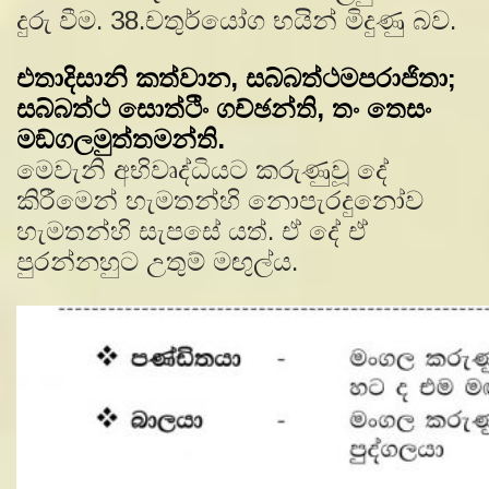
දුරු වීම. 38.චතුර්යෝග භයින් මිදුණු බව.
එතාදිසානි කත්වාන, සබ්බත්ථමපරාජිතා;
සබ්බත්ථ සොත්ථිං ගච්ඡන්ති, තං තෙසං
මඞ්ගලමුත්තමන්ති.
මෙවැනි අභිවෘද්ධියට කරුණුවූ දේ
කිරීමෙන් හැමතන්හි නොපැරදුනෝව
හැමතන්හි සැපසේ යත්. ඒ දේ ඒ
පුරන්නහුට උතුම් මඟුල්ය.