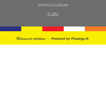
හාවනා මධ්‍යස්ථාන
විමසීම්
–
Powered by
Pixalogy.lk
Nonprofit (2016Nov)