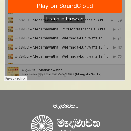
මැදමාවත..