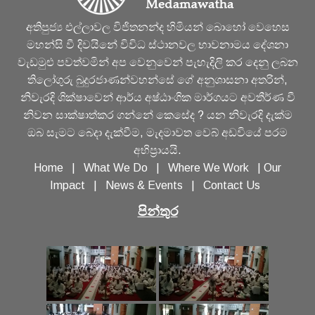
අතිපුජ්‍ය එල්ලාවල විජිතනන්ද හිමියන් බොහෝ වෙහෙස
මහන්සි වී දිවයිනේ විවිධ ස්ථානවල භාවනාමය දේශනා
වැඩමුළු පවත්වමින් අප වෙනුවෙන් පැහැදිලි කර දෙනු ලබන
තිලෝගුරු බුදුරජාණන්වහන්සේ ගේ අනුශාසනා අතරින්,
නිවැරදි ශික්ෂාවෙන් ආර්ය අෂ්ඨාංගික මාර්ගයට අවතීර්ණ වී
නිවන සාක්ෂාත්කර ගන්නේ කෙසේද ? යන නිවැරදි දැක්ම
ඔබ සැමට බෙදා දැක්වීම, මැදමාවත වෙබ් අඩවියේ පරම
අභිප්‍රායයි.
Home
|
What We Do
|
Where We Work
|
Our
Impact
|
News & Events
|
Contact Us
පින්තුර