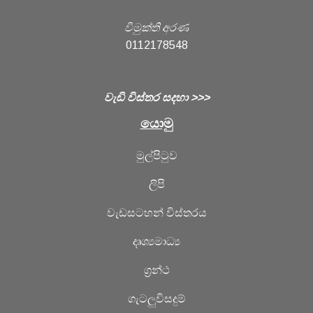
විමුක්ති අරණ
0112178548
වැඩි විස්තර සදහා >>>
යොමු
මුල්පිටුව
ලිපි
වැඩසටහන් විස්තරය
දෘශ්‍යමාධ්‍ය
ග්‍රන්ථ
ගැටලුවිසදුම්