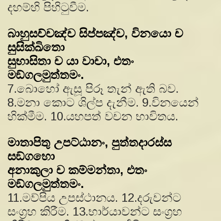
දහම්හි පිහිටුවීම.
බාහුසච්චඤ්ච සිප්පඤ්ච, විනයො ච
සුසික්ඛිතො
සුභාසිතා ච යා වාචා, එතං
මඞ්ගලමුත්තමං.
7.බොහෝ ඇසූ පිරූ තැන් ඇති බව.
8.මනා කොට ශිල්ප දැනීම. 9.විනයෙන්
හික්මීම. 10.යහපත් වචන භාවිතය.
මාතාපිතු උපට්ඨානං, පුත්තදාරස්ස
සඞ්ගහො
අනාකුලා ච කම්මන්තා, එතං
මඞ්ගලමුත්තමං.
11.මව්පිය උපස්ථානය. 12.දරුවන්ට
සංග‍්‍රහ කිරීම. 13.භාර්යාවන්ට සංග‍්‍රහ