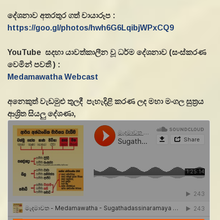
දේශනාව අතරතුර ගත් චායාරූප :
https://goo.gl/photos/hwh6G6LqibjWPxCQ9
YouTube සදහා යාවත්කාලීන වූ ධර්ම දේශනාව (සංස්කරණ
වෙමින් පවතී ) :
Medamawatha Webcast
අනෙකුත් වැඩමුළු තුලදී පැහැදිළි කරණ ලද මහා මංගල සුත්‍රය
ආශ්‍රිත සියලු දේශණා,