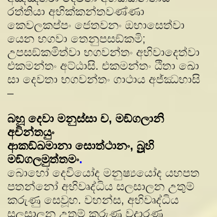
රත්තියා අභික්කන්තවණ්ණා
කෙවලකප්පං ජෙතවනං ඔභාසෙත්වා
යෙන භගවා තෙනුපසඞ්කමි;
උපසඞ්කමිත්වා භගවන්තං අභිවාදෙත්වා
එකමන්තං අට්ඨාසි. එකමන්තං ඨිතා ඛො
සා දෙවතා භගවන්තං ගාථාය අජ්ඣභාසි
–
බහූ දෙවා මනුස්සා ච, මඞ්ගලානි
අචින්තයුං
ආකඞ්ඛමානා සොත්ථානං, බ්‍රූහි
මඞ්ගලමුත්තමං
.
බොහෝ දෙවියෝද මනුෂ්‍යයෝද යහපත
පතන්නෝ අභිවෘද්ධිය සලසාලන උතුම්
කරුණු සෙවූහ. වහන්ස, අභිවෘද්ධිය
සලසාලන උතුම් කරුණු වදාරණ