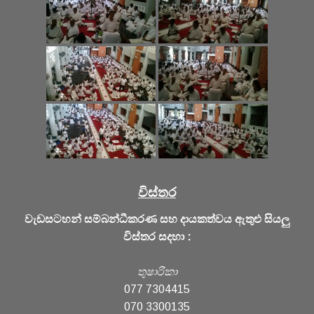
විස්තර
වැඩසටහන් සම්බන්ධීකරණ සහ දායකත්වය ඇතුළු සියලු
විස්තර සදහා :
තුෂාරිකා
077 7304415
070 3300135