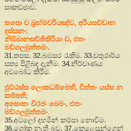
සාකච්ඡාව.
තපො ච බ්‍රහ්මචරියඤ්ච, අරියසච්චාන
දස්සනං;
නිබ්බානසච්ඡිකිරියා ච, එතං
මඞ්ගලමුත්තමං.
31.තපස. 32.බඹසර රැකීම. 33.චතුරාර්ය
සත්‍ය පිළිබඳ දැනීම. 34.නිර්වාණය
අවබෝධ කිරීම.
ඵුට්ඨස්ස ලොකධම්මෙහි, චිත්තං යස්ස න
කම්පති;
අසොකං විරජං ඛෙමං, එතං
මඞ්ගලමුත්තමං
.
35.අටලෝ දහමින් කම්පා නොවීම.
36.ශෝක නැති බව. 37.කෙළෙසුන්ගෙන්