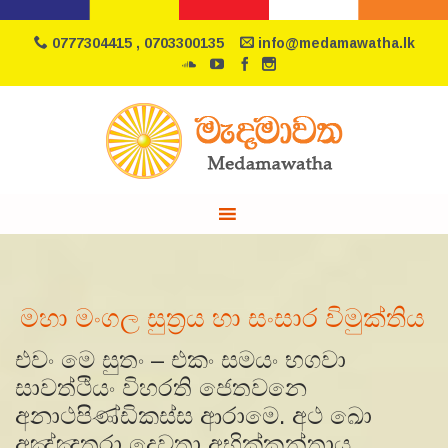
0777304415 , 0703300135
info@medamawatha.lk
මහා මංගල සුත්‍රය හා සංසාර විමුක්තිය
එවං මෙ සුතං – එකං සමයං භගවා
සාවත්ථියං විහරති ජෙතවනෙ
අනාථපිණ්ඩිකස්ස ආරාමෙ. අථ ඛො
අඤ්ඤතරා දෙවතා අභික්කන්තාය