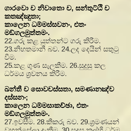
ගාරවො ච නිවාතො ච, සන්තුට්ඨි ච
කතඤ්ඤුතා;
කාලෙන ධම්මස්සවනං, එතං
මඞ්ගලමුත්තමං.
22.ගරු කළ යුත්තන්ට ගරු කිරීම.
23.නිහතමානී බව. 24.ලද දෙයින් සතුටු
වීම.
25.කළ ගුණ සැලකීම. 26.සුදුසු කල
ධර්මය ශ‍්‍රවනය කිරීම.
ඛන්තී ච සොවචස්සතා, සමණානඤ්ච
දස්සනං;
කාලෙන ධම්මසාකච්ඡා, එතං
මඞ්ගලමුත්තමං.
27.ඉවසීම. 28.කීකරු බව. 29.ශ‍්‍රමණයන්
වහන්සේලා දැකීම. 30.සුදුසු කල්හි ධර්ම