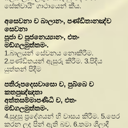
සේක්වායි” ගාථායෙන් කීය.
අසෙවනා ච බාලානං, පණ්ඩිතානඤ්ච
සෙවනා
පූජා ච පූජනෙය්‍යානං, එතං
මඞ්ගලමුත්තමං.
1.බාලයන් සේවනය නොකිරීම.
2.පණ්ඩිතයන් ඇසුරු කිරීම. 3.පිදිය
යුත්තන් පිදීම
පතිරූපදෙසවාසො ච, පුබ්බෙ ච
කතපුඤ්ඤතා
අත්තසම්මාපණිධි ච, එතං
මඞ්ගලමුත්තමං.
4.සුදුසු ප‍්‍රදේශයන් හි වාසය කිරීම. 5.පෙර
කරන ලද පින් ඇති බව. 6.තමා ශීලාදී