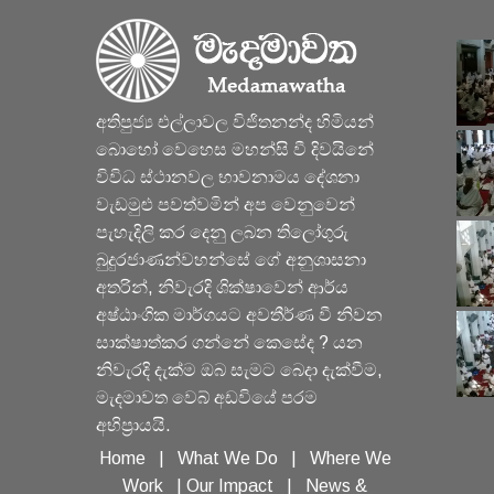
අතිපුජ්‍ය එල්ලාවල විජිතනන්ද හිමියන්
බොහෝ වෙහෙස මහන්සි වී දිවයිනේ
විවිධ ස්ථානවල භාවනාමය දේශනා
වැඩමුළු පවත්වමින් අප වෙනුවෙන්
පැහැදිලි කර දෙනු ලබන තිලෝගුරු
බුදුරජාණන්වහන්සේ ගේ අනුශාසනා
අතරින්, නිවැරදි ශික්ෂාවෙන් ආර්ය
අෂ්ඨාංගික මාර්ගයට අවතීර්ණ වී නිවන
සාක්ෂාත්කර ගන්නේ කෙසේද ? යන
නිවැරදි දැක්ම ඔබ සැමට බෙදා දැක්වීම,
මැදමාවත වෙබ් අඩවියේ පරම
අභිප්‍රායයි.
Home
|
What We Do
|
Where We
Work
|
Our Impact
|
News &