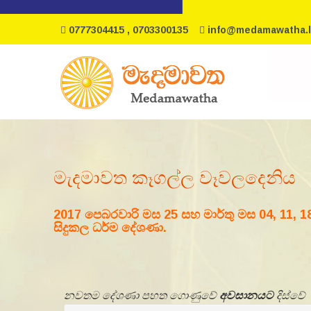
0777304415 , 0703300135
info@medamawatha.l
මැදමාවත කෑගල්ල වෑවලදෙනිය
2017 පෙබරවාරි මස 25 සහ මාර්තු මස 04, 11, 1
සිදුකල ධර්ම දේශණා.
නවතම දේශණා පහත ගොණුවේ
අවසානයට
දිස්වේ