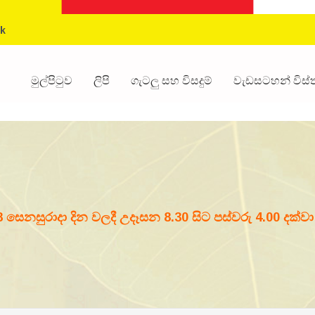
k
මුල්පිටුව
ලිපි
ගැටලු සහ විසදුම්
වැඩසටහන් විස
8 සෙනසුරාදා දින වලදී උදෑසන 8.30 සිට පස්වරු 4.00 දක්