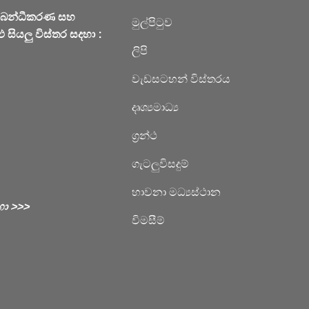
්බන්ධීකරණ සහ
මුල්පිටුව
 සියලු විස්තර සදහා :
ලිපි
වැඩසටහන් විස්තරය
දෘශ්‍යමාධ්‍ය
ග්‍රන්ථ
ගැටලුවිසදුම්
හාවනා මධ්‍යස්ථාන
හා >>>
විමසීම්