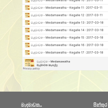
මැදමාවත..
පින්තුර