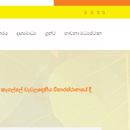
්තරය
දෘශ්‍යමාධ්‍ය
ග්‍රන්ථ
භාවනා මධ්‍යස්ථාන
වා කෑගල්ලේ වෑවලදෙනිය විහාරස්ථානයේ දී