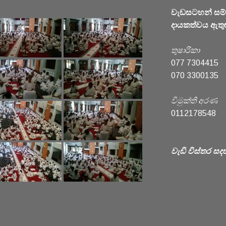
වැඩසටහන් සම
දායකත්වය ඇතුළු
තුෂාරිකා
077 7304415
070 3300135
විමුක්ති අරණ
0112178548
වැඩි විස්තර සද