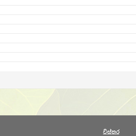
විස්තර