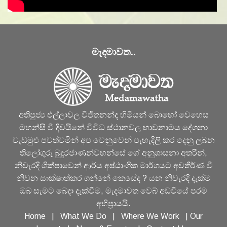
මැදමාවත..
අතිපුජ්‍ය එල්ලාවල විජිතනන්ද හිමියන් බොහෝ වෙහෙස
මහන්සි වී දිවයිනේ විවිධ ස්ථානවල භාවනාමය දේශනා
වැඩමුළු පවත්වමින් අප වෙනුවෙන් පැහැදිලි කර දෙනු ලබන
තිලෝගුරු බුදුරජාණන්වහන්සේ ගේ අනුශාසනා අතරින්,
නිවැරදි ශික්ෂාවෙන් ආර්ය අෂ්ඨාංගික මාර්ගයට අවතීර්ණ වී
නිවන සාක්ෂාත්කර ගන්නේ කෙසේද ? යන නිවැරදි දැක්ම
ඔබ සැමට බෙදා දැක්වීම, මැදමාවත වෙබ් අඩවියේ පරම
අභිප්‍රායයි.
Home
|
What We Do
|
Where We Work
|
Our