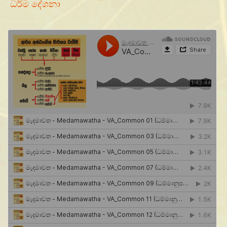
ධර්ම දේශනා