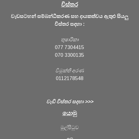
විස්තර
වැඩසටහන් සම්බන්ධීකරණ සහ දායකත්වය ඇතුළු සියලු
විස්තර සදහා :
තුෂාරිකා
077 7304415
070 3300135
විමුක්ති අරණ
0112178548
වැඩි විස්තර සදහා >>>
යොමු
මුල්පිටුව