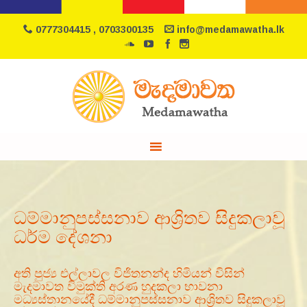
0777304415 , 0703300135
info@medamawatha.lk
ධම්මානුපස්සනාව ආශ්‍රිතව සිදුකලාවූ
ධර්ම දේශනා
අති පුජ්‍ය එල්ලාවල විජිතනන්ද හිමියන් විසින්
මැදමාවත විමුක්ති අරණ හුදකලා භාවනා
මධ්‍යස්තානයේදී ධම්මානුපස්සනාව ආශ්‍රිතව සිදුකලාවූ