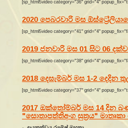
[sp_html5video category="36" grid="4" popup_fix="t
2020 පෙබරවාරි මස ඕස්ට්‍රේලියාව
[sp_html5video category="41" grid="4" popup_fix="f
2019 ජනවාරි මස 01 සිට 06 දක
[sp_html5video category="38" grid="4" popup_fix="f
2018 දෙසැම්බර් මස 1-2 දෙදින තු
[sp_html5video category="37" grid="4" popup_fix="t
2017 ඔක්තෝම්බර් මස 14 දින බණ්
"සොතාපත්තිඅංග සුත්‍රය" මාතෘ
- දායකත්වය රමේෂ් මහතා.