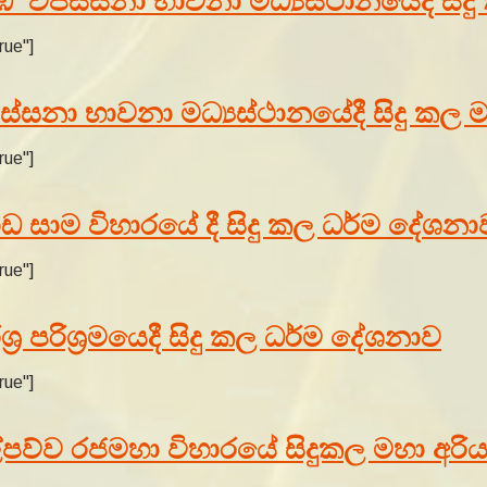
විපස්සනා භාවනා මධ්‍යස්ථානයේදී සිදු 
rue"]
්සනා භාවනා මධ්‍යස්ථානයේදී සිදු කල ම
rue"]
ඩ සාම විහාරයේ දී සිදු කල ධර්ම දේශනා
rue"]
්‍ර පරිශ්‍රමයෙදී සිදු කල ධර්ම දේශනාව
rue"]
ල්පව්ව රජමහා විහාරයේ සිදුකල මහා අරි