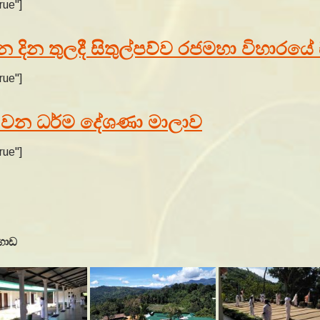
rue"]
යන දින තුලදී සිතුල්පව්ව රජමහා විහාරය
rue"]
 වන ධර්ම දේශණා මාලාව
rue"]
ගොඩ