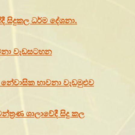
ීදී සිදුකල ධර්ම දේශනා.
භාවනා වැඩසටහන
්වූ නේවාසික භාවනා වැඩමුළුව
්ත්‍රණ ශාලාවේදී සිදු කල