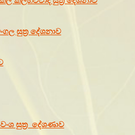
කල කලහවිවාද සුත්‍ර දේශනාව
ංගල සුත්‍ර දේශනාව
ව
යවංශ සුත්‍ර දේශණාව