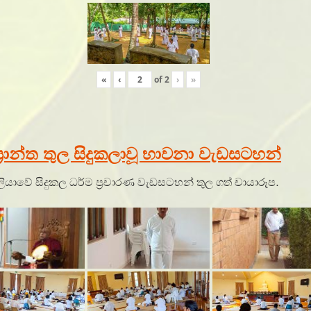
«
‹
of
2
›
»
ප්‍රාන්ත තුල සිදුකලාවූ භාවනා වැඩසටහන්
රේලියාවේ සිදුකල ධර්ම ප්‍රචාරණ වැඩසටහන් තුල ගත් චායාරූප.