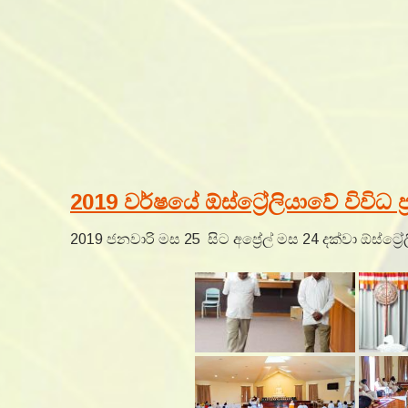
2019 වර්ෂයේ ඕස්ට්‍රේලියාවේ විවිධ 
2019 ජනවාරි මස 25 සිට අප්‍රේල් මස 24 දක්වා ඕස්ට්‍