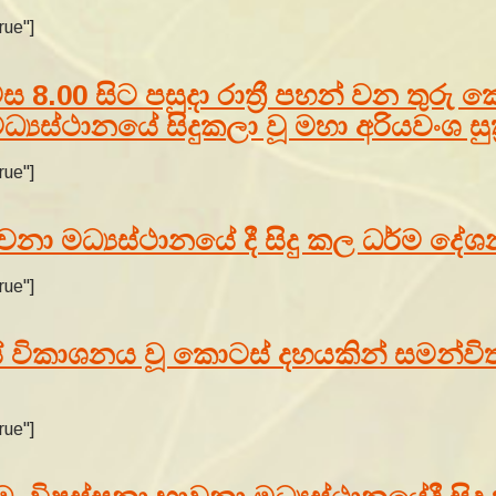
rue"]
 8.00 සිට පසුදා රාත්‍රී පහන් වන තුරු
‍යස්ථානයේ සිදුකලා වූ මහා අරියවංශ සුත
rue"]
නා මධ්‍යස්ථානයේ දී සිදු කල ධර්ම දේශ
rue"]
සේ විකාශනය වූ කොටස් දහයකින් සමන්ව
rue"]