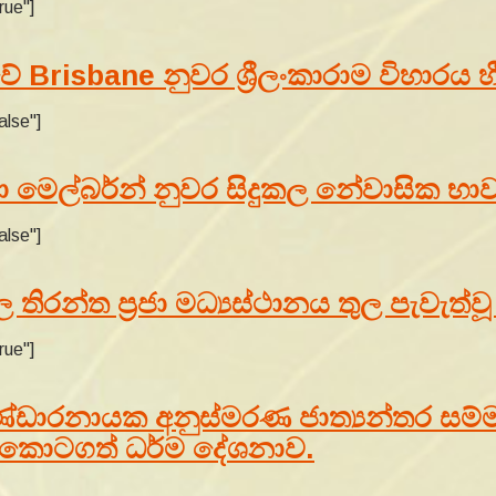
rue"]
ේ Brisbane නුවර ශ්‍රීලංකාරාම විහාරය හ
alse"]
්වා මෙල්බර්න් නුවර සිදුකල නේවාසික 
alse"]
ල තිරන්ත ප්‍රජා මධ්‍යස්ථානය තුල පැවැත
rue"]
‌ඩාරනායක අනුස්‌මරණ ජාත්‍යන්තර සම්මන
කා කොටගත් ධර්ම දේශනාව.