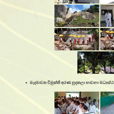
මැදමාවත විමුක්ති අරණ හුදකලා භාවනා මධ්‍යස්ථ