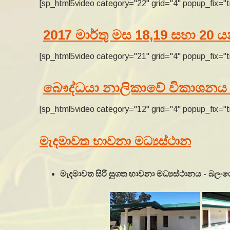
[sp_html5video category="22" grid="4" popup_fix="t
2017 මාර්තු මස 18,19 සහා 20 
[sp_html5video category="21" grid="4" popup_fix="t
බෞද්ධයා නාලිකාවේ විකාශනය
[sp_html5video category="12" grid="4" popup_fix="t
මැදමාවත භාවනා මධ්‍යස්ථාන
මැදමාවත සිරි සුගත භාවනා මධ්‍යස්ථානය - බලං