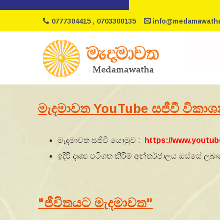
0777304415 , 0703300135
info@medamawatha
මැදමාවත YouTube සජීවී විකා
මැදමාවත සජීවී යොමුව :
https://www.youtu
ඉදිරි දෘශ්‍ය පටිගත කිරීම් අන්තර්ජාලය ඔස්සේ
"ජීවිතයට මැදමාවත"