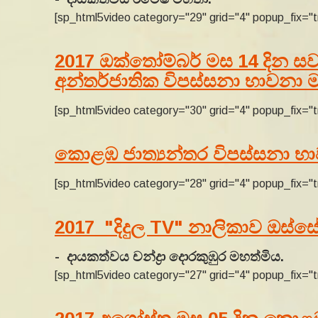
[sp_html5video category="29" grid="4" popup_fix="t
2017 ඔක්තෝම්බර් මස 14 දින සවස
අන්තර්ජාතික විපස්සනා භාවනා මධ්
[sp_html5video category="30" grid="4" popup_fix="t
කොළඹ ජාත්‍යන්තර විපස්සනා භාව
[sp_html5video category="28" grid="4" popup_fix="t
2017 "දිදුල TV" නාලිකාව ඔස්
- දායකත්වය චන්ද්‍රා දොරකුඹුර මහත්මිය.
[sp_html5video category="27" grid="4" popup_fix="t