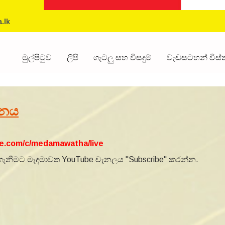
.lk
මුල්පිටුව
ලිපි
ගැටලු සහ විසදුම්
වැඩසටහන් විස
ශනය
be.com/c/medamawatha/live
 ලබාගැනීමට මැදමාවත YouTube චැනලය "Subscribe" කරන්න.