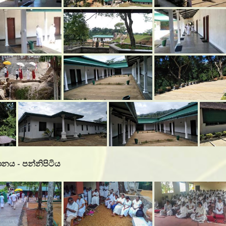
ානය - පන්නිපිටිය