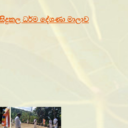
ේ සිදුකල ධර්ම දේශණා මාලාව