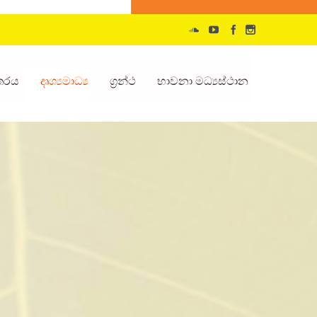
්තරය
දෘශ්‍යමාධ්‍ය
ග්‍රන්ථ
භාවනා මධ්‍යස්ථාන