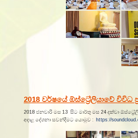
2018 වර්ෂයේ ඕස්ට්‍රේලියාවේ විවිධ 
2018 ජනවාරි මස 13 සිට මාර්තු මස 24 දක්වා ඕස්ට්‍රේ
අදාළ දේශනා සවන්දීමට යොමුව :
https://soundclou