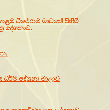
 කොළඹ විජේරාම මාවතේ පිහිටි
්‍ර දේශනාව.
නා.
ිත ධර්ම දේශනා මාලාව