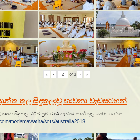
«
‹
of
2
›
»
ප්‍රාන්ත තුල සිදුකලාවූ භාවනා වැඩසටහන්
ලියාවේ සිදුකල ධර්ම ප්‍රචාරණ වැඩසටහන් තුල ගත් චායාරූප.
d.com/medamawatha/sets/australia2018