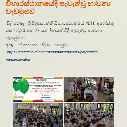
විහාරස්ථානයේදී පැවැත්වූ භාවනා
වැඩමුළුව
පිලියන්දල ශ්‍රි විද්‍යාශාන්ති විහාරස්ථානයේ 2016 අගෝස්තු
මස 13,20 සහ 27 යන දිනයන්හිදී පැවැත්වූ භාවනා
වැඩමුළුව.
අදාළ දේශනා සවන්දීමට යොමුව :
https://soundcloud.com/medamawatha/sets/piliyandala-
medamawatha