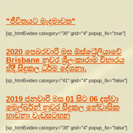
"ජීවිතයට මැදමාවත"
[sp_html5video category="36" grid="4" popup_fix="true"]
2020 පෙබරවාරි මස ඕස්ට්‍රේලියාවේ
Brisbane නුවර ශ්‍රීලංකාරාම විහාරය
හීදී සිදුකල ධර්ම දේශනා.
[sp_html5video category="41" grid="4" popup_fix="false"]
2019 ජනවාරි මස 01 සිට 06 දක්වා
මෙල්බර්න් නුවර සිදුකල නේවාසික
භාවනා වැඩසටහන
[sp_html5video category="38" grid="4" popup_fix="false"]