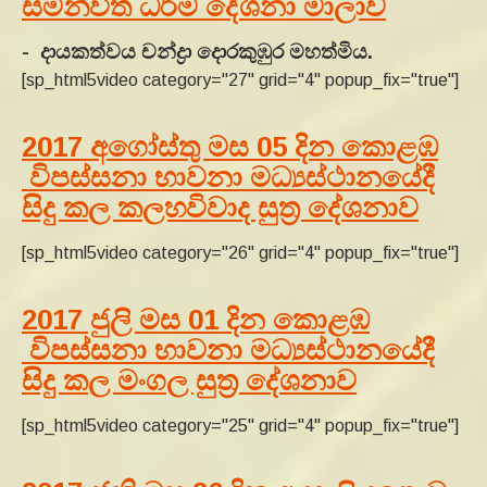
සමන්විත ධර්ම දේශනා මාලාව
- දායකත්වය චන්ද්‍රා දොරකුඹුර මහත්මිය.
[sp_html5video category="27" grid="4" popup_fix="true"]
2017 අගෝස්තු මස 05 දින කොළඹ
විපස්සනා භාවනා මධ්‍යස්ථානයේදී
සිදු කල කලහවිවාද සුත්‍ර දේශනාව
[sp_html5video category="26" grid="4" popup_fix="true"]
2017 ජුලි මස 01 දින කොළඹ
විපස්සනා භාවනා මධ්‍යස්ථානයේදී
සිදු කල මංගල සුත්‍ර දේශනාව
[sp_html5video category="25" grid="4" popup_fix="true"]