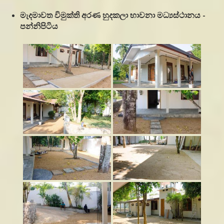
මැදමාවත විමුක්ති අරණ හුදකලා භාවනා මධ්‍යස්ථානය -
පන්නිපිටිය