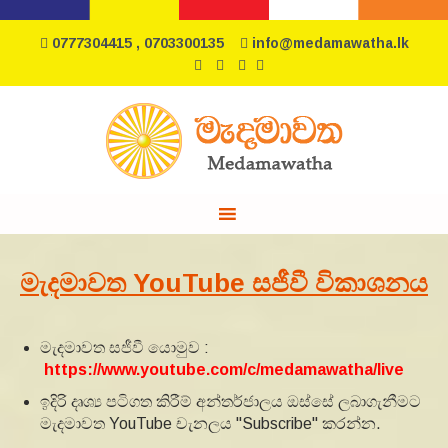
0777304415 , 0703300135
info@medamawatha.lk
මැදමාවත YouTube සජීවී විකාශනය
මැදමාවත සජීවී යොමුව :
https://www.youtube.com/c/medamawatha/live
ඉදිරි දෘශ්‍ය පටිගත කිරීම් අන්තර්ජාලය ඔස්සේ ලබාගැනීමට
මැදමාවත YouTube චැනලය "Subscribe" කරන්න.