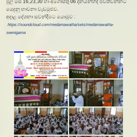
ජුලි මස 16,23,30 හා අගෝස්තු 06 දිනයන්හීදී පවත්වන්නට
යෙදුනු භාවනා වැඩමුළුව.
අදාළ දේශනා සවන්දීමට යොමුව :
https://soundcloud.com/medamawatha/sets/medamawatha-
seenigama