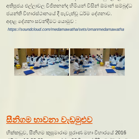
අතිපුජය එල්ලාවල විජිතනන්ද හිමියන් විසින් ඕමාන් සම්බුද්ධ
ජයන්ති විහාරස්ථානයේ දී පැවැත්වූ ධර්ම දේශනාව.
අදාළ දේශනා සවන්දීමට යොමුව :
https://soundcloud.com/medamawatha/sets/omanmedamawatha
සීනිගම භාවනා වැඩමුළුව
හික්කඩුව, සීනිගම කුසුමාරාම පුරාණ මහා විහාරයේ 2016