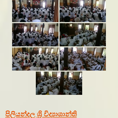
පිලියන්දල ශ්‍රි විද්‍යාශාන්ති