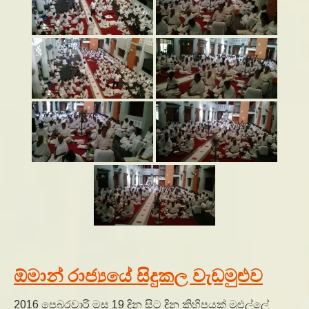
ඕමාන් රාජ්‍යයේ සිදුකල වැඩමුළුව
2016 පෙබරවාරි මස 19 දින සිට දින කිහිපයක් මුළුල්ලේ