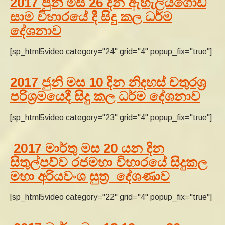
2017 ජුනි මස 26 දින ඇහැලියගොඩ
සාම විහාරයේ දී සිදු කල ධර්ම
දේශනාව
[sp_html5video category="24" grid="4" popup_fix="true"]
2017 ජුනි මස 10 දින නිදහස් චතුරශ්‍ර
පරිශ්‍රමයෙදී සිදු කල ධර්ම දේශනාව
[sp_html5video category="23" grid="4" popup_fix="true"]
2017 මාර්තු මස 20 යන දින
සිතුල්පව්ව රජමහා විහාරයේ සිදුකල
මහා අරියවංශ සුත්‍ර දේශණාව
[sp_html5video category="22" grid="4" popup_fix="true"]