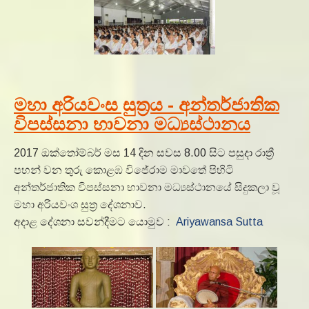
මහා අරියවංස සුත්‍රය - අන්තර්ජාතික
විපස්සනා භාවනා මධ්‍යස්ථානය
2017 ඔක්තෝම්බර් මස 14 දින සවස 8.00 සිට පසුදා රාත්‍රී
පහන් වන තුරු කොළඹ විජේරාම මාවතේ පිහිටි
අන්තර්ජාතික විපස්සනා භාවනා මධ්‍යස්ථානයේ සිදුකලා වූ
මහා අරියවංශ සුත්‍ර දේශනාව.
අදාළ දේශනා සවන්දීමට යොමුව :
Ariyawansa Sutta