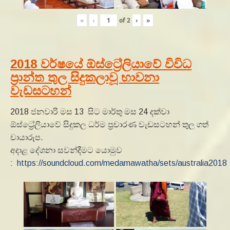
«
‹
of
2
›
»
2018 වර්ෂයේ ඕස්ට්‍රේලියාවේ විවිධ
ප්‍රාන්ත තුල සිදුකලාවූ භාවනා
වැඩසටහන්
2018 ජනවාරි මස 13 සිට මාර්තු මස 24 දක්වා
ඕස්ට්‍රේලියාවේ සිදුකල ධර්ම ප්‍රචාරණ වැඩසටහන් තුල ගත්
චායාරූප.
අදාළ දේශනා සවන්දීමට යොමුව
:
https://soundcloud.com/medamawatha/sets/australia2018