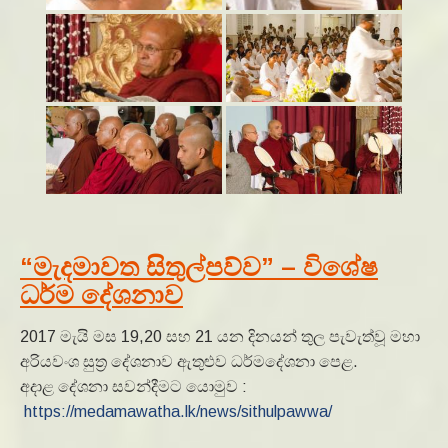
“මැදමාවත සිතුල්පව්ව” – විශේෂ
ධර්ම දේශනාව
2017 මැයි මස 19,20 සහ 21 යන දිනයන් තුල පැවැත්වූ මහා
අරියවංශ සුත්‍ර දේශනාව ඇතුළුව ධර්මදේශනා පෙළ.
අදාළ දේශනා සවන්දීමට යොමුව :
https://medamawatha.lk/news/sithulpawwa/