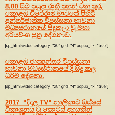
8.00 සිට පසුදා රාත්‍රී පහන් වන තුරු
කොළඹ විජේරාම මාවතේ පිහිටි
අන්තර්ජාතික විපස්සනා භාවනා
මධ්‍යස්ථානයේ සිදුකලා වූ මහා
අරියවංශ සුත්‍ර දේශනාව.
[sp_html5video category="30" grid="4" popup_fix="true"]
කොළඹ ජාත්‍යන්තර විපස්සනා
භාවනා මධ්‍යස්ථානයේ දී සිදු කල
ධර්ම දේශනා.
[sp_html5video category="28" grid="4" popup_fix="true"]
2017 "දිදුල TV" නාලිකාව ඔස්සේ
විකාශනය වූ කොටස් දහයකින්