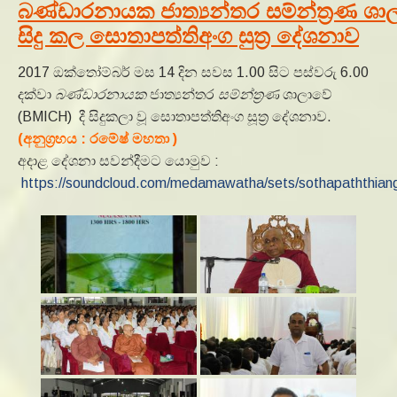
බණ්ඩාරනායක ජාත්‍යන්තර සම්න්ත්‍රණ ශාල
සිදු කල සොතාපත්තිඅංග සුත්‍ර දේශනාව
2017 ඔක්තෝම්බර් මස 14 දින සවස 1.00 සිට පස්වරු 6.00
දක්වා
බණ්ඩාරනායක
ජාත්‍යන්තර
සම්න්ත්‍රණ
ශාලාවේ
(BMICH) දී සිදුකලා වූ සොතාපත්තිඅංග සූත්‍ර දේශනාව.
(අනුග්‍රහය : රමේෂ් මහතා )
අදාළ දේශනා සවන්දීමට යොමුව :
https://soundcloud.com/medamawatha/sets/sothapaththian