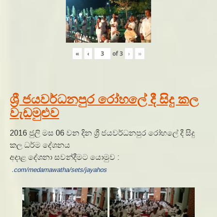
«
‹
of
3
›
»
ශ්‍රී ජයවර්ධනපුර රෝහලේ දී සිදු කල
වැඩමුළුව
2016 ජුලි මස 06 වන දින ශ්‍රී ජයවර්ධනපුර රෝහලේ දී සිදු
කල ධර්ම දේශනය
අදාළ දේශනා සවන්දීමට යොමුව :
.com/medamawatha/sets/jayahos