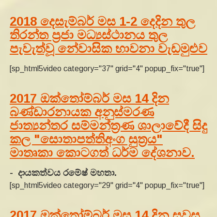
2018 දෙසැම්බර් මස 1-2 දෙදින තුල
තිරන්ත ප්‍රජා මධ්‍යස්ථානය තුල
පැවැත්වූ නේවාසික භාවනා වැඩමුළුව
[sp_html5video category="37" grid="4" popup_fix="true"]
2017 ඔක්තෝම්බර් මස 14 දින
බණ්‌ඩාරනායක අනුස්‌මරණ
ජාත්‍යන්තර සම්මන්ත්‍රණ ශාලාවේදී සිදු
කල "සොතාපත්තිඅංග සුත්‍රය"
මාතෘකා කොටගත් ධර්ම දේශනාව.
- දායකත්වය රමේෂ් මහතා.
[sp_html5video category="29" grid="4" popup_fix="true"]
2017 ඔක්තෝම්බර් මස 14 දින සවස