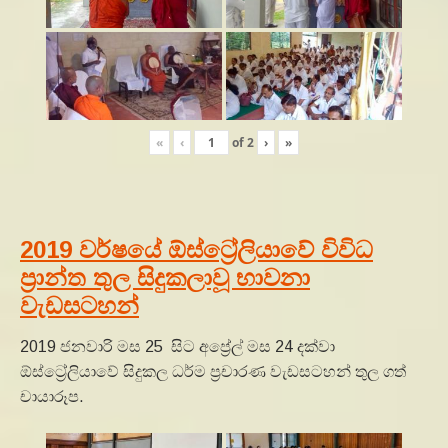
«
‹
of
2
›
»
2019 වර්ෂයේ ඕස්ට්‍රේලියාවේ විවිධ
ප්‍රාන්ත තුල සිදුකලාවූ භාවනා
වැඩසටහන්
2019 ජනවාරි මස 25 සිට අප්‍රේල් මස 24 දක්වා
ඕස්ට්‍රේලියාවේ සිදුකල ධර්ම ප්‍රචාරණ වැඩසටහන් තුල ගත්
චායාරූප.