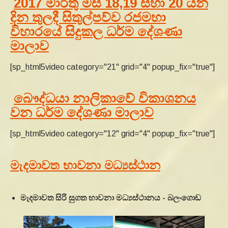
2017 මාර්තු මස 18,19 සහා 20 යන
දින තුලදී සිතුල්පව්ව රජමහා
විහාරයේ සිදුකල ධර්ම දේශණා
මාලාව
[sp_html5video category="21" grid="4" popup_fix="true"]
බෞද්ධයා නාලිකාවේ විකාශනය
වන ධර්ම දේශණා මාලාව
[sp_html5video category="12" grid="4" popup_fix="true"]
මැදමාවත භාවනා මධ්‍යස්ථාන
මැදමාවත සිරි සුගත භාවනා මධ්‍යස්ථානය - බලංගොඩ