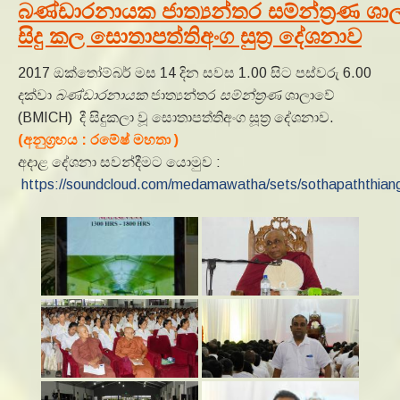
බණ්ඩාරනායක ජාත්‍යන්තර සම්න්ත්‍රණ ශාල
සිදු කල සොතාපත්තිඅංග සුත්‍ර දේශනාව
2017 ඔක්තෝම්බර් මස 14 දින සවස 1.00 සිට පස්වරු 6.00
දක්වා
බණ්ඩාරනායක
ජාත්‍යන්තර
සම්න්ත්‍රණ
ශාලාවේ
(BMICH) දී සිදුකලා වූ සොතාපත්තිඅංග සූත්‍ර දේශනාව.
(අනුග්‍රහය : රමේෂ් මහතා )
අදාළ දේශනා සවන්දීමට යොමුව :
https://soundcloud.com/medamawatha/sets/sothapaththian