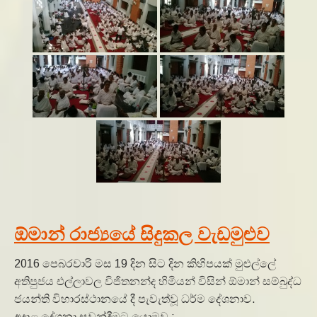
ඕමාන් රාජ්‍යයේ සිදුකල වැඩමුළුව
2016 පෙබරවාරි මස 19 දින සිට දින කිහිපයක් මුළුල්ලේ
අතිපුජය එල්ලාවල විජිතනන්ද හිමියන් විසින් ඕමාන් සම්බුද්ධ
ජයන්ති විහාරස්ථානයේ දී පැවැත්වූ ධර්ම දේශනාව.
අදාළ දේශනා සවන්දීමට යොමුව :