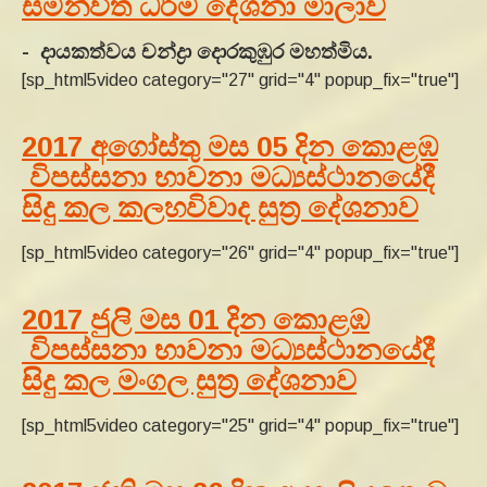
සමන්විත ධර්ම දේශනා මාලාව
- දායකත්වය චන්ද්‍රා දොරකුඹුර මහත්මිය.
[sp_html5video category="27" grid="4" popup_fix="true"]
2017 අගෝස්තු මස 05 දින කොළඹ
විපස්සනා භාවනා මධ්‍යස්ථානයේදී
සිදු කල කලහවිවාද සුත්‍ර දේශනාව
[sp_html5video category="26" grid="4" popup_fix="true"]
2017 ජුලි මස 01 දින කොළඹ
විපස්සනා භාවනා මධ්‍යස්ථානයේදී
සිදු කල මංගල සුත්‍ර දේශනාව
[sp_html5video category="25" grid="4" popup_fix="true"]