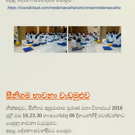
https://soundcloud.com/medamawatha/sets/omanmedamawatha
සීනිගම භාවනා වැඩමුළුව
හික්කඩුව, සීනිගම කුසුමාරාම පුරාණ මහා විහාරයේ 2016
ජුලි මස 16,23,30 හා අගෝස්තු 06 දිනයන්හීදී පවත්වන්නට
යෙදුනු භාවනා වැඩමුළුව.
අදාළ දේශනා සවන්දීමට යොමුව :