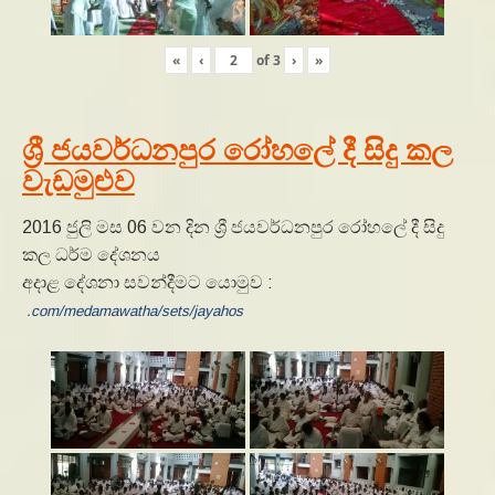
«
‹
of
3
›
»
ශ්‍රී ජයවර්ධනපුර රෝහලේ දී සිදු කල
වැඩමුළුව
2016 ජුලි මස 06 වන දින ශ්‍රී ජයවර්ධනපුර රෝහලේ දී සිදු
කල ධර්ම දේශනය
අදාළ දේශනා සවන්දීමට යොමුව :
.com/medamawatha/sets/jayahos