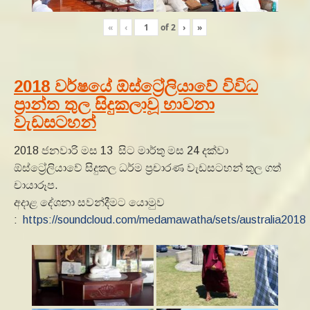
«
‹
of
2
›
»
2018 වර්ෂයේ ඕස්ට්‍රේලියාවේ විවිධ
ප්‍රාන්ත තුල සිදුකලාවූ භාවනා
වැඩසටහන්
2018 ජනවාරි මස 13 සිට මාර්තු මස 24 දක්වා
ඕස්ට්‍රේලියාවේ සිදුකල ධර්ම ප්‍රචාරණ වැඩසටහන් තුල ගත්
චායාරූප.
අදාළ දේශනා සවන්දීමට යොමුව
:
https://soundcloud.com/medamawatha/sets/australia2018