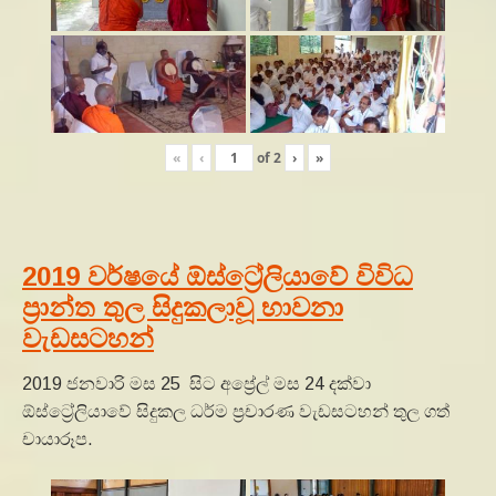
«
‹
of
2
›
»
2019 වර්ෂයේ ඕස්ට්‍රේලියාවේ විවිධ
ප්‍රාන්ත තුල සිදුකලාවූ භාවනා
වැඩසටහන්
2019 ජනවාරි මස 25 සිට අප්‍රේල් මස 24 දක්වා
ඕස්ට්‍රේලියාවේ සිදුකල ධර්ම ප්‍රචාරණ වැඩසටහන් තුල ගත්
චායාරූප.