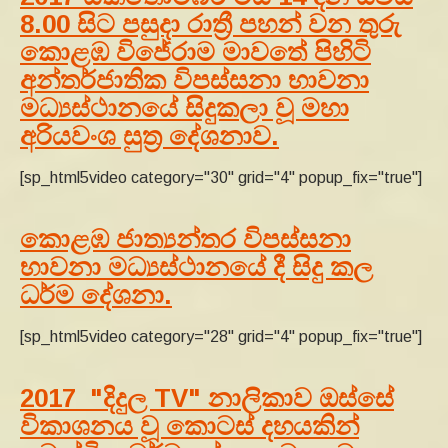
8.00 සිට පසුදා රාත්‍රී පහන් වන තුරු
කොළඹ විජේරාම මාවතේ පිහිටි
අන්තර්ජාතික විපස්සනා භාවනා
මධ්‍යස්ථානයේ සිදුකලා වූ මහා
අරියවංශ සුත්‍ර දේශනාව.
[sp_html5video category="30" grid="4" popup_fix="true"]
කොළඹ ජාත්‍යන්තර විපස්සනා
භාවනා මධ්‍යස්ථානයේ දී සිදු කල
ධර්ම දේශනා.
[sp_html5video category="28" grid="4" popup_fix="true"]
2017 "දිදුල TV" නාලිකාව ඔස්සේ
විකාශනය වූ කොටස් දහයකින්