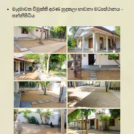
මැදමාවත විමුක්ති අරණ හුදකලා භාවනා මධ්‍යස්ථානය -
පන්නිපිටිය