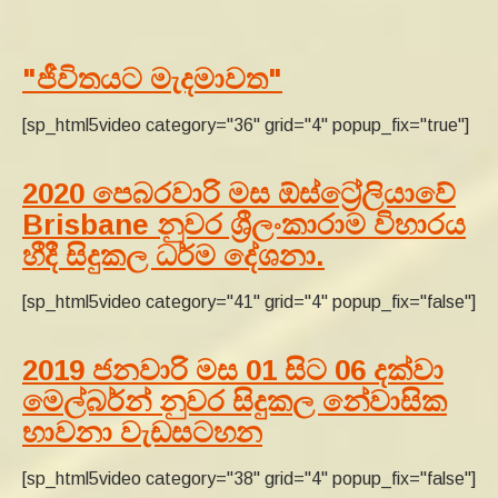
"ජීවිතයට මැදමාවත"
[sp_html5video category="36" grid="4" popup_fix="true"]
2020 පෙබරවාරි මස ඕස්ට්‍රේලියාවේ
Brisbane නුවර ශ්‍රීලංකාරාම විහාරය
හීදී සිදුකල ධර්ම දේශනා.
[sp_html5video category="41" grid="4" popup_fix="false"]
2019 ජනවාරි මස 01 සිට 06 දක්වා
මෙල්බර්න් නුවර සිදුකල නේවාසික
භාවනා වැඩසටහන
[sp_html5video category="38" grid="4" popup_fix="false"]