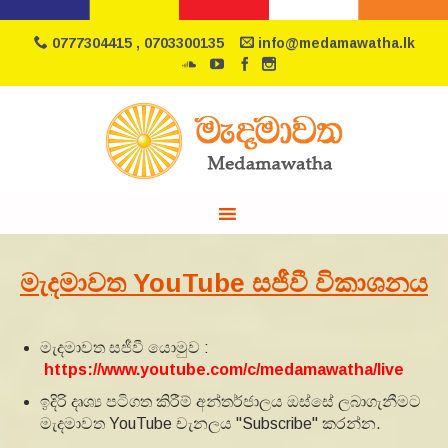
0777304415 , 0703300135
info@medamawatha.lk
මැදමාවත YouTube සජීවී විකාශනය
මැදමාවත සජීවී යොමුව :
https://www.youtube.com/c/medamawatha/live
ඉදිරි දෘශ්‍ය පටිගත කිරීම් අන්තර්ජාලය ඔස්සේ ලබාගැනීමට
මැදමාවත YouTube චැනලය "Subscribe" කරන්න.