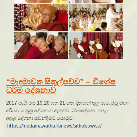
“මැදමාවත සිතුල්පව්ව” – විශේෂ
ධර්ම දේශනාව
2017 මැයි මස 19,20 සහ 21 යන දිනයන් තුල පැවැත්වූ මහා
අරියවංශ සුත්‍ර දේශනාව ඇතුළුව ධර්මදේශනා පෙළ.
අදාළ දේශනා සවන්දීමට යොමුව :
https://medamawatha.lk/news/sithulpawwa/