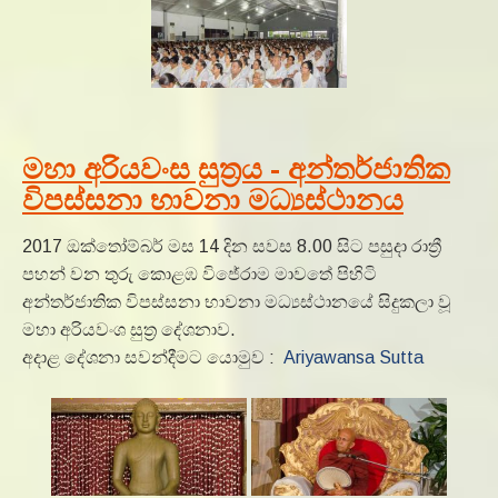
මහා අරියවංස සුත්‍රය - අන්තර්ජාතික
විපස්සනා භාවනා මධ්‍යස්ථානය
2017 ඔක්තෝම්බර් මස 14 දින සවස 8.00 සිට පසුදා රාත්‍රී
පහන් වන තුරු කොළඹ විජේරාම මාවතේ පිහිටි
අන්තර්ජාතික විපස්සනා භාවනා මධ්‍යස්ථානයේ සිදුකලා වූ
මහා අරියවංශ සුත්‍ර දේශනාව.
අදාළ දේශනා සවන්දීමට යොමුව :
Ariyawansa Sutta