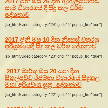
2017 ජුනි මස 26 දින ඇහැලියගොඩ
සාම විහාරයේ දී සිදු කල ධර්ම
දේශනාව
[sp_html5video category="24" grid="4" popup_fix="true"]
2017 ජුනි මස 10 දින නිදහස් චතුරශ්‍ර
පරිශ්‍රමයෙදී සිදු කල ධර්ම දේශනාව
[sp_html5video category="23" grid="4" popup_fix="true"]
2017 මාර්තු මස 20 යන දින
සිතුල්පව්ව රජමහා විහාරයේ සිදුකල
මහා අරියවංශ සුත්‍ර දේශණාව
[sp_html5video category="22" grid="4" popup_fix="true"]