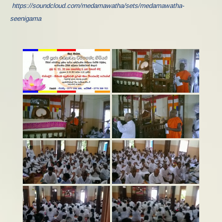
https://soundcloud.com/medamawatha/sets/medamawatha-
seenigama