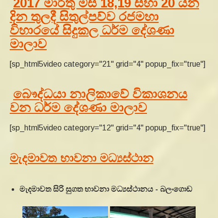
2017 මාර්තු මස 18,19 සහා 20 යන
දින තුලදී සිතුල්පව්ව රජමහා
විහාරයේ සිදුකල ධර්ම දේශණා
මාලාව
[sp_html5video category="21" grid="4" popup_fix="true"]
බෞද්ධයා නාලිකාවේ විකාශනය
වන ධර්ම දේශණා මාලාව
[sp_html5video category="12" grid="4" popup_fix="true"]
මැදමාවත භාවනා මධ්‍යස්ථාන
මැදමාවත සිරි සුගත භාවනා මධ්‍යස්ථානය - බලංගොඩ