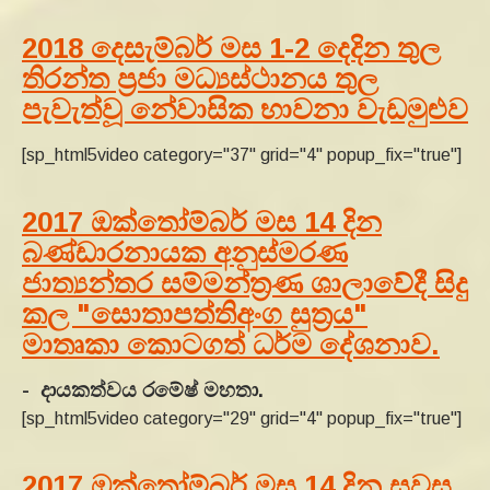
2018 දෙසැම්බර් මස 1-2 දෙදින තුල
තිරන්ත ප්‍රජා මධ්‍යස්ථානය තුල
පැවැත්වූ නේවාසික භාවනා වැඩමුළුව
[sp_html5video category="37" grid="4" popup_fix="true"]
2017 ඔක්තෝම්බර් මස 14 දින
බණ්‌ඩාරනායක අනුස්‌මරණ
ජාත්‍යන්තර සම්මන්ත්‍රණ ශාලාවේදී සිදු
කල "සොතාපත්තිඅංග සුත්‍රය"
මාතෘකා කොටගත් ධර්ම දේශනාව.
- දායකත්වය රමේෂ් මහතා.
[sp_html5video category="29" grid="4" popup_fix="true"]
2017 ඔක්තෝම්බර් මස 14 දින සවස