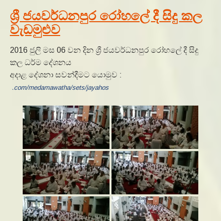
ශ්‍රී ජයවර්ධනපුර රෝහලේ දී සිදු කල
වැඩමුළුව
2016 ජුලි මස 06 වන දින ශ්‍රී ජයවර්ධනපුර රෝහලේ දී සිදු
කල ධර්ම දේශනය
අදාළ දේශනා සවන්දීමට යොමුව :
.com/medamawatha/sets/jayahos