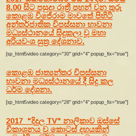
8.00 සිට පසුදා රාත්‍රී පහන් වන තුරු
කොළඹ විජේරාම මාවතේ පිහිටි
අන්තර්ජාතික විපස්සනා භාවනා
මධ්‍යස්ථානයේ සිදුකලා වූ මහා
අරියවංශ සුත්‍ර දේශනාව.
[sp_html5video category="30" grid="4" popup_fix="true"]
කොළඹ ජාත්‍යන්තර විපස්සනා
භාවනා මධ්‍යස්ථානයේ දී සිදු කල
ධර්ම දේශනා.
[sp_html5video category="28" grid="4" popup_fix="true"]
2017 "දිදුල TV" නාලිකාව ඔස්සේ
විකාශනය වූ කොටස් දහයකින්