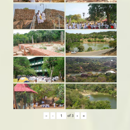
«
‹
of
3
›
»