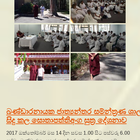
බණ්ඩාරනායක ජාත්‍යන්තර සම්න්ත්‍රණ ශාල
සිදු කල සොතාපත්තිඅංග සුත්‍ර දේශනාව
2017 ඔක්තෝම්බර් මස 14 දින සවස 1.00 සිට පස්වරු 6.00