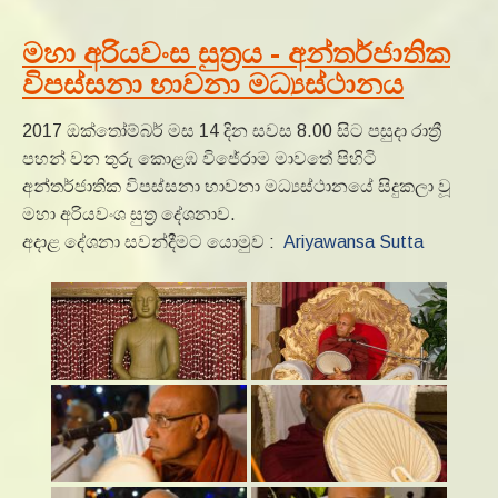
මහා අරියවංස සුත්‍රය - අන්තර්ජාතික
විපස්සනා භාවනා මධ්‍යස්ථානය
2017 ඔක්තෝම්බර් මස 14 දින සවස 8.00 සිට පසුදා රාත්‍රී
පහන් වන තුරු කොළඹ විජේරාම මාවතේ පිහිටි
අන්තර්ජාතික විපස්සනා භාවනා මධ්‍යස්ථානයේ සිදුකලා වූ
මහා අරියවංශ සුත්‍ර දේශනාව.
අදාළ දේශනා සවන්දීමට යොමුව :
Ariyawansa Sutta