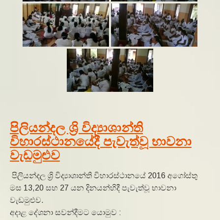
පිලියන්දල ශ්‍රි විද්‍යාශාන්ති
විහාරස්ථානයේදී පැවැත්වූ භාවනා
වැඩමුළුව
පිලියන්දල ශ්‍රි විද්‍යාශාන්ති විහාරස්ථානයේ 2016 අගෝස්තු
මස 13,20 සහ 27 යන දිනයන්හිදී පැවැත්වූ භාවනා
වැඩමුළුව.
අදාළ දේශනා සවන්දීමට යොමුව :