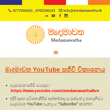
0777304415 , 0703300135
info@medamawatha.lk
මැදමාවත YouTube සජීවී විකාශනය
මැදමාවත සජීවී යොමුව :
https://www.youtube.com/c/medamawatha/live
ඉදිරි දෘශ්‍ය පටිගත කිරීම් අන්තර්ජාලය ඔස්සේ ලබාගැනීමට
මැදමාවත YouTube චැනලය "Subscribe" කරන්න.