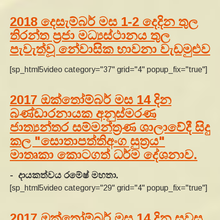
2018 දෙසැම්බර් මස 1-2 දෙදින තුල
තිරන්ත ප්‍රජා මධ්‍යස්ථානය තුල
පැවැත්වූ නේවාසික භාවනා වැඩමුළුව
[sp_html5video category="37" grid="4" popup_fix="true"]
2017 ඔක්තෝම්බර් මස 14 දින
බණ්‌ඩාරනායක අනුස්‌මරණ
ජාත්‍යන්තර සම්මන්ත්‍රණ ශාලාවේදී සිදු
කල "සොතාපත්තිඅංග සුත්‍රය"
මාතෘකා කොටගත් ධර්ම දේශනාව.
- දායකත්වය රමේෂ් මහතා.
[sp_html5video category="29" grid="4" popup_fix="true"]
2017 ඔක්තෝම්බර් මස 14 දින සවස