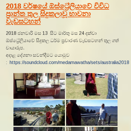
2018 වර්ෂයේ ඕස්ට්‍රේලියාවේ විවිධ
ප්‍රාන්ත තුල සිදුකලාවූ භාවනා
වැඩසටහන්
2018 ජනවාරි මස 13 සිට මාර්තු මස 24 දක්වා
ඕස්ට්‍රේලියාවේ සිදුකල ධර්ම ප්‍රචාරණ වැඩසටහන් තුල ගත්
චායාරූප.
අදාළ දේශනා සවන්දීමට යොමුව
:
https://soundcloud.com/medamawatha/sets/australia2018