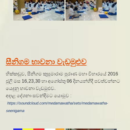
සීනිගම භාවනා වැඩමුළුව
හික්කඩුව, සීනිගම කුසුමාරාම පුරාණ මහා විහාරයේ 2016
ජුලි මස 16,23,30 හා අගෝස්තු 06 දිනයන්හීදී පවත්වන්නට
යෙදුනු භාවනා වැඩමුළුව.
අදාළ දේශනා සවන්දීමට යොමුව :
https://soundcloud.com/medamawatha/sets/medamawatha-
seenigama