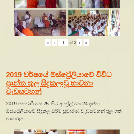
«
‹
of
2
›
»
2019 වර්ෂයේ ඕස්ට්‍රේලියාවේ විවිධ
ප්‍රාන්ත තුල සිදුකලාවූ භාවනා
වැඩසටහන්
2019 ජනවාරි මස 25 සිට අප්‍රේල් මස 24 දක්වා
ඕස්ට්‍රේලියාවේ සිදුකල ධර්ම ප්‍රචාරණ වැඩසටහන් තුල ගත්
චායාරූප.