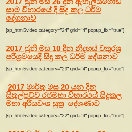
2017 ජුනි මස 26 දින ඇහැලියගොඩ
සාම විහාරයේ දී සිදු කල ධර්ම
දේශනාව
[sp_html5video category="24" grid="4" popup_fix="true"]
2017 ජුනි මස 10 දින නිදහස් චතුරශ්‍ර
පරිශ්‍රමයෙදී සිදු කල ධර්ම දේශනාව
[sp_html5video category="23" grid="4" popup_fix="true"]
2017 මාර්තු මස 20 යන දින
සිතුල්පව්ව රජමහා විහාරයේ සිදුකල
මහා අරියවංශ සුත්‍ර දේශණාව
[sp_html5video category="22" grid="4" popup_fix="true"]