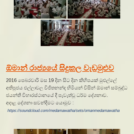
ඕමාන් රාජ්‍යයේ සිදුකල වැඩමුළුව
2016 පෙබරවාරි මස 19 දින සිට දින කිහිපයක් මුළුල්ලේ
අතිපුජය එල්ලාවල විජිතනන්ද හිමියන් විසින් ඕමාන් සම්බුද්ධ
ජයන්ති විහාරස්ථානයේ දී පැවැත්වූ ධර්ම දේශනාව.
අදාළ දේශනා සවන්දීමට යොමුව :
https://soundcloud.com/medamawatha/sets/omanmedamawatha