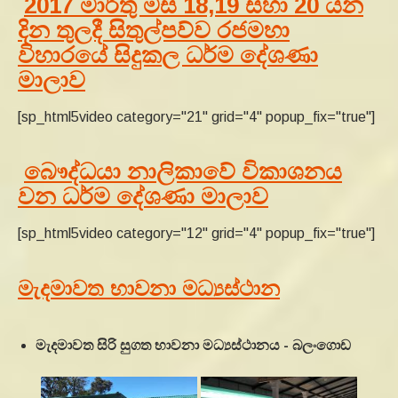
2017 මාර්තු මස 18,19 සහා 20 යන
දින තුලදී සිතුල්පව්ව රජමහා
විහාරයේ සිදුකල ධර්ම දේශණා
මාලාව
[sp_html5video category="21" grid="4" popup_fix="true"]
බෞද්ධයා නාලිකාවේ විකාශනය
වන ධර්ම දේශණා මාලාව
[sp_html5video category="12" grid="4" popup_fix="true"]
මැදමාවත භාවනා මධ්‍යස්ථාන
මැදමාවත සිරි සුගත භාවනා මධ්‍යස්ථානය - බලංගොඩ