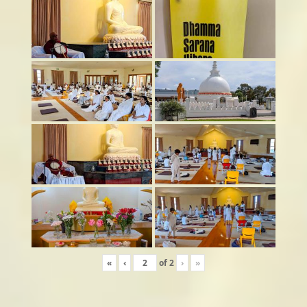
«
‹
of
2
›
»