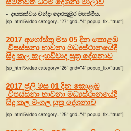
සමන්විත ධර්ම දේශනා මාලාව
- දායකත්වය චන්ද්‍රා දොරකුඹුර මහත්මිය.
[sp_html5video category="27" grid="4" popup_fix="true"]
2017 අගෝස්තු මස 05 දින කොළඹ
විපස්සනා භාවනා මධ්‍යස්ථානයේදී
සිදු කල කලහවිවාද සුත්‍ර දේශනාව
[sp_html5video category="26" grid="4" popup_fix="true"]
2017 ජුලි මස 01 දින කොළඹ
විපස්සනා භාවනා මධ්‍යස්ථානයේදී
සිදු කල මංගල සුත්‍ර දේශනාව
[sp_html5video category="25" grid="4" popup_fix="true"]