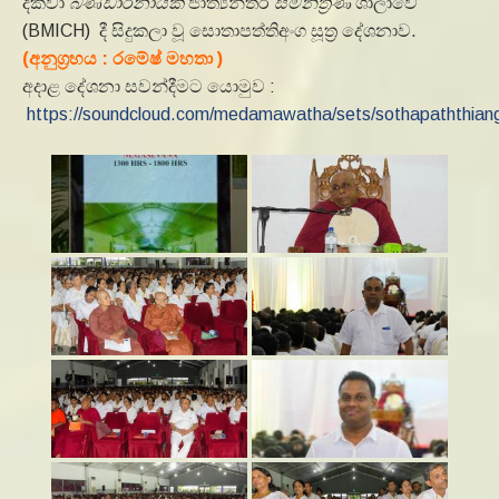
දක්වා
බණ්ඩාරනායක
ජාත්‍යන්තර
සම්න්ත්‍රණ
ශාලාවේ
(BMICH) දී සිදුකලා වූ සොතාපත්තිඅංග සූත්‍ර දේශනාව.
(අනුග්‍රහය : රමේෂ් මහතා )
අදාළ දේශනා සවන්දීමට යොමුව :
https://soundcloud.com/medamawatha/sets/sothapaththian