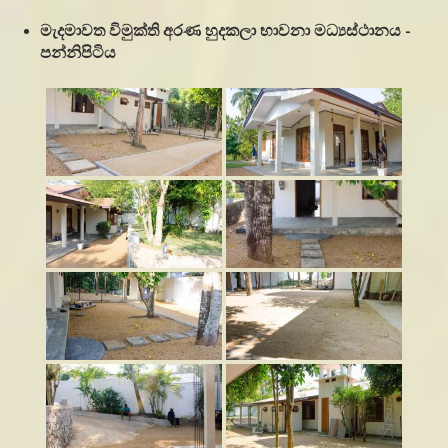
මැදමාවත විමුක්ති අරණ හුදකලා භාවනා මධ්‍යස්ථානය -
පන්නිපිටිය