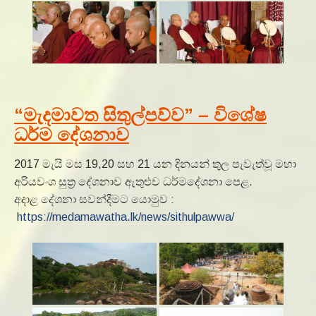
“මැදමාවත සිතුල්පව්ව” – විශේෂ
ධර්ම දේශනාව
2017 මැයි මස 19,20 සහ 21 යන දිනයන් තුල පැවැත්වූ මහා
අරියවංශ සුත්‍ර දේශනාව ඇතුළුව ධර්මදේශනා පෙළ.
අදාළ දේශනා සවන්දීමට යොමුව :
https://medamawatha.lk/news/sithulpawwa/