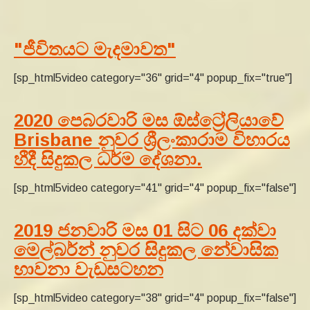
"ජීවිතයට මැදමාවත"
[sp_html5video category="36" grid="4" popup_fix="true"]
2020 පෙබරවාරි මස ඕස්ට්‍රේලියාවේ
Brisbane නුවර ශ්‍රීලංකාරාම විහාරය
හීදී සිදුකල ධර්ම දේශනා.
[sp_html5video category="41" grid="4" popup_fix="false"]
2019 ජනවාරි මස 01 සිට 06 දක්වා
මෙල්බර්න් නුවර සිදුකල නේවාසික
භාවනා වැඩසටහන
[sp_html5video category="38" grid="4" popup_fix="false"]